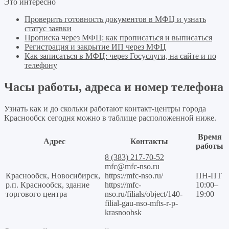
Это интересно
Проверить готовность документов в МФЦ и узнать
статус заявки
Прописка через МФЦ: как прописаться и выписаться
Регистрация и закрытие ИП через МФЦ
Как записаться в МФЦ: через Госуслуги, на сайте и по
телефону
Часы работы, адреса и номер телефона
Узнать как и до скольки работают контакт-центры города
Краснообск сегодня можно в таблице расположенной ниже.
Время
Адрес
Контакты
работы
8 (383) 217-70-52
mfc@mfc-nso.ru
Краснообск, Новосибирск,
https://mfc-nso.ru/
ПН-ПТ
р.п. Краснообск, здание
https://mfc-
10:00–
торгового центра
nso.ru/filials/object/140-
19:00
filial-gau-nso-mfts-r-p-
krasnoobsk