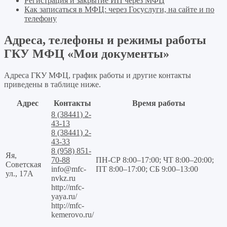
Регистрация и закрытие ИП через МФЦ
Как записаться в МФЦ: через Госуслуги, на сайте и по
телефону
Адреса, телефоны и режимы работы
ГКУ МФЦ «Мои документы»
Адреса ГКУ МФЦ, график работы и другие контакты
приведены в таблице ниже.
Адрес
Контакты
Время работы
8 (38441) 2-
43-13
8 (38441) 2-
43-33
8 (958) 851-
Яя,
70-88
ПН-СР 8:00–17:00; ЧТ 8:00–20:00;
Советская
info@mfc-
ПТ 8:00–17:00; СБ 9:00–13:00
ул., 17А
nvkz.ru
http://mfc-
yaya.ru/
http://mfc-
kemerovo.ru/