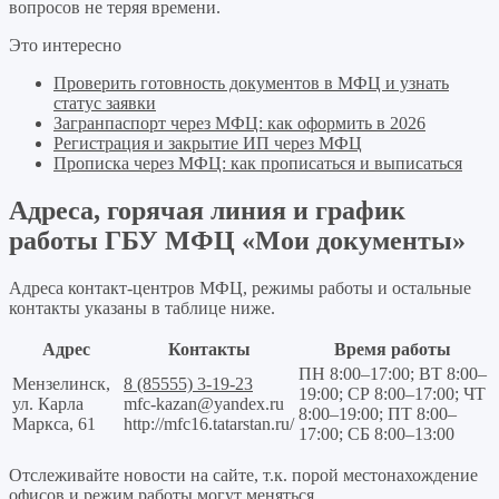
вопросов не теряя времени.
Это интересно
Проверить готовность документов в МФЦ и узнать
статус заявки
Загранпаспорт через МФЦ: как оформить в 2026
Регистрация и закрытие ИП через МФЦ
Прописка через МФЦ: как прописаться и выписаться
Адреса, горячая линия и график
работы ГБУ МФЦ «Мои документы»
Адреса контакт-центров МФЦ, режимы работы и остальные
контакты указаны в таблице ниже.
Адрес
Контакты
Время работы
ПН 8:00–17:00; ВТ 8:00–
Мензелинск,
8 (85555) 3-19-23
19:00; СР 8:00–17:00; ЧТ
ул. Карла
mfc-kazan@yandex.ru
8:00–19:00; ПТ 8:00–
Маркса, 61
http://mfc16.tatarstan.ru/
17:00; СБ 8:00–13:00
Отслеживайте новости на сайте, т.к. порой местонахождение
офисов и режим работы могут меняться.