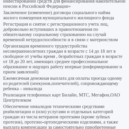
инвестировании средств для финансирования накопительной
пенсии в Российской Федерации»
Заключение (изменение) договора социального найма
жилого помещения муниципального жилищного фонда
Регистрация и снятие с регистрационного учета лиц,
добровольно вступивших в правоотношения по
обязательному социальному страхованию на случай
временной нетрудоспособности и в связи с материнством
Организация временного трудоустройства
несовершеннолетних граждан в возрасте с 14 до 18 лет в
свободное от учебы время , безработных граждан в возрасте
от 18 до 20 лет, имеющих среднее профессиональное
образование и ищущих работу впервые (информирование и
прием заявлений)
Ежемесячная денежная выплата для оплаты проезда одному
из родителей (опекунов,попечителей), сопровождающему
ребенка – инвалида
Реализация телефонных карт Билайн, МТС, Мегафон,ОАО
Центртелеком
Обеспечение инвалидов техническими средствами
реабилитации и (или) услугами и отдельных категорий
граждан из числа ветеранов протезами (кроме зубных
протезов), протезно-ортопедическими изделиями, а также
выплата компенсации за самостоятельно приобретенные