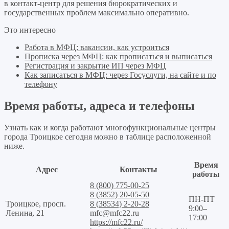
в контакт-центр для решения бюрократических и
государственных проблем максимально оперативно.
Это интересно
Работа в МФЦ: вакансии, как устроиться
Прописка через МФЦ: как прописаться и выписаться
Регистрация и закрытие ИП через МФЦ
Как записаться в МФЦ: через Госуслуги, на сайте и по
телефону
Время работы, адреса и телефоны
Узнать как и когда работают многофункциональные центры
города Троицкое сегодня можно в таблице расположенной
ниже.
Время
Адрес
Контакты
работы
8 (800) 775-00-25
8 (3852) 20-05-50
ПН-ПТ
Троицкое, просп.
8 (38534) 2-20-28
9:00–
Ленина, 21
mfc@mfc22.ru
17:00
https://mfc22.ru/