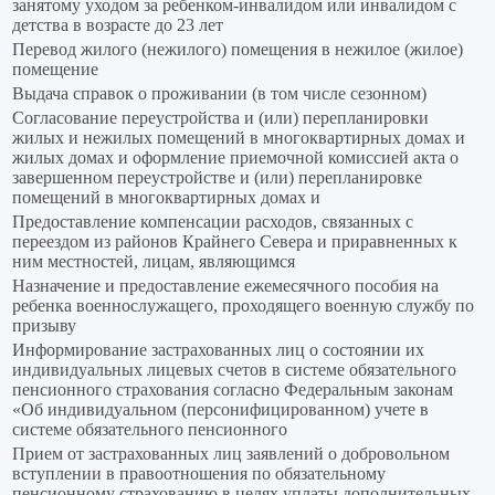
занятому уходом за ребенком-инвалидом или инвалидом с
детства в возрасте до 23 лет
Перевод жилого (нежилого) помещения в нежилое (жилое)
помещение
Выдача справок о проживании (в том числе сезонном)
Согласование переустройства и (или) перепланировки
жилых и нежилых помещений в многоквартирных домах и
жилых домах и оформление приемочной комиссией акта о
завершенном переустройстве и (или) перепланировке
помещений в многоквартирных домах и
Предоставление компенсации расходов, связанных с
переездом из районов Крайнего Севера и приравненных к
ним местностей, лицам, являющимся
Назначение и предоставление ежемесячного пособия на
ребенка военнослужащего, проходящего военную службу по
призыву
Информирование застрахованных лиц о состоянии их
индивидуальных лицевых счетов в системе обязательного
пенсионного страхования согласно Федеральным законам
«Об индивидуальном (персонифицированном) учете в
системе обязательного пенсионного
Прием от застрахованных лиц заявлений о добровольном
вступлении в правоотношения по обязательному
пенсионному страхованию в целях уплаты дополнительных