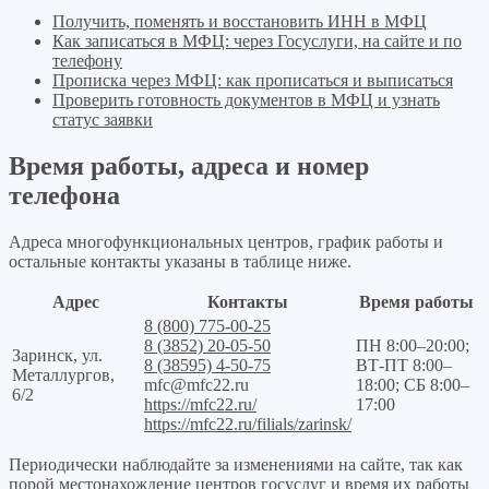
Получить, поменять и восстановить ИНН в МФЦ
Как записаться в МФЦ: через Госуслуги, на сайте и по
телефону
Прописка через МФЦ: как прописаться и выписаться
Проверить готовность документов в МФЦ и узнать
статус заявки
Время работы, адреса и номер
телефона
Адреса многофункциональных центров, график работы и
остальные контакты указаны в таблице ниже.
Адрес
Контакты
Время работы
8 (800) 775-00-25
8 (3852) 20-05-50
ПН 8:00–20:00;
Заринск, ул.
8 (38595) 4-50-75
ВТ-ПТ 8:00–
Металлургов,
mfc@mfc22.ru
18:00; СБ 8:00–
6/2
https://mfc22.ru/
17:00
https://mfc22.ru/filials/zarinsk/
Периодически наблюдайте за изменениями на сайте, так как
порой местонахождение центров госуслуг и время их работы