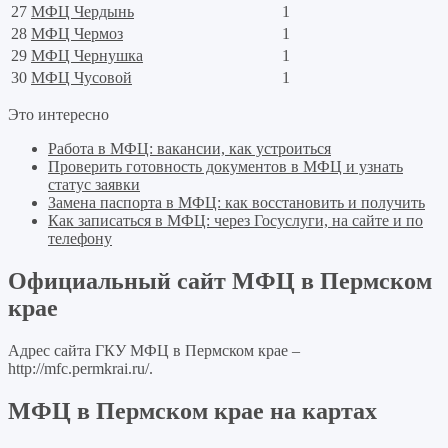
27
МФЦ Чердынь
1
28
МФЦ Чермоз
1
29
МФЦ Чернушка
1
30
МФЦ Чусовой
1
Это интересно
Работа в МФЦ: вакансии, как устроиться
Проверить готовность документов в МФЦ и узнать
статус заявки
Замена паспорта в МФЦ: как восстановить и получить
Как записаться в МФЦ: через Госуслуги, на сайте и по
телефону
Официальный сайт МФЦ в Пермском
крае
Адрес сайта ГКУ МФЦ в Пермском крае –
http://mfc.permkrai.ru/
.
МФЦ в Пермском крае на картах