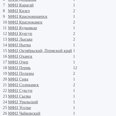
7
МФЦ Карагай
1
8
МФЦ Кизел
2
9
МФЦ Красновишерск
1
10
МФЦ Краснокамск
2
11
МФЦ Кудымкар
1
12
МФЦ Кунгур
2
13
МФЦ Лысьва
2
14
МФЦ Нытва
1
15
МФЦ Октябрьский, Пермский край
1
16
МФЦ Оханск
1
17
МФЦ Очер
1
18
МФЦ Пермь
12
19
МФЦ Полазна
2
20
МФЦ Сива
1
21
МФЦ Соликамск
2
22
МФЦ Суксун
1
23
МФЦ Сылва
1
24
МФЦ Уральский
1
25
МФЦ Усолье
1
26
МФЦ Чайковский
1