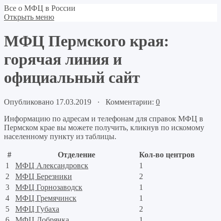
Все о МФЦ в России
Открыть меню
МФЦ Пермского края:
горячая линия и
официальный сайт
Опубликовано 17.03.2019 · Комментарии:
0
Информацию по адресам и телефонам для справок МФЦ в
Пермском крае вы можете получить, кликнув по искомому
населенному пункту из таблицы.
#
Отделение
Кол-во центров
1
МФЦ Александровск
1
2
МФЦ Березники
2
3
МФЦ Горнозаводск
1
4
МФЦ Гремячинск
1
5
МФЦ Губаха
2
6
МФЦ Добрянка
1