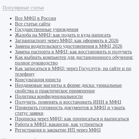
Популярные статьи
Все МФЦ в России
Все статьи сайта
Государственные учреждения
Жалоба на МФЦ: как подать и куда написать
Загранпаспорт через МФЦ: как оформить в 2026
Замена водительского удостоверения в МФЦ 2026
Замена паспорта в МФЦ: как восстановить и получить
Как выбрать компьютер для дистанционного обучения:
полное руководство
Как записаться в МФЦ: через Госуслуги, на сайте и по
телефону
Консультация юриста
Неодимовые магниты в форме диска: уникальные
свойства и практическое применение
Политика конфиденциальности
Получить, поменять и восстановить ИНН в МФЦ
Проверить готовность документов в МФЦ и узнать
статус заявки
Прописка через МФЦ: как прописаться и выписаться
Работа в МФЦ: вакансии, как устроиться
Регистрация и закрытие ИП через МФЦ