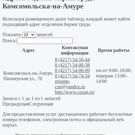
Комсомольска-на-Амуре
Используя размещенную далее таблицу, каждый может найти
подходящий адрес отделения биржи труда.
Показать
записей
Поиск:
Контактная
Адрес
Время работы
информация
8 (4217) 54-50-44
8 (4217) 54-00-38
8 (4217) 54-00-09
пн-пт 9:00–18:00,
Комсомольск-на-Амуре,
8 (4217) 54-74-54
перерыв 13:00–
Пионерская ул., 70
rezume-
14:00
czn@yandex.ru
http://www.cezan.ru/
Записи с 1 до 1 из 1 записей
Предыдущая
Следующая
Для предоставления услуг дистанционно работает бесплатные
номера телефонов, электронная почта и официальный веб-
портал.