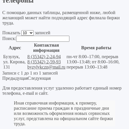
телефоны
С помощью данных таблицы, размещенной ниже, любой
желающий может найти подходящий адрес филиала биржи
труда.
Показать
записей
Поиск:
Контактная
Адрес
Время работы
информация
Бузулук,
8 (35342) 2-24-94
пн-чт 8:00–17:00, перерыв
ул. Кирова,
8 (35342) 2-59-93
13:00–13:48; пт 8:00–16:00,
131
byzylykczn@mail.ru
перерыв 13:00–13:48
Записи с 1 до 1 из 1 записей
Предыдущая
Следующая
Для предоставления услуг удаленно работает единый номер
телефона, e-mail и сайт.
Иная справочная информация, к примеру,
расписание приема граждан в праздничные дни
или возможность оформления новых сервисных
услуг, представлена на официальном сайте биржи
труда.