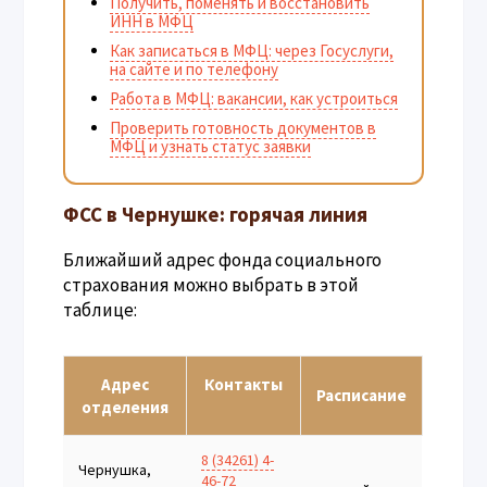
Получить, поменять и восстановить
ИНН в МФЦ
Как записаться в МФЦ: через Госуслуги,
на сайте и по телефону
Работа в МФЦ: вакансии, как устроиться
Проверить готовность документов в
МФЦ и узнать статус заявки
ФСС в Чернушке: горячая линия
Ближайший адрес фонда социального
страхования можно выбрать в этой
таблице:
Адрес
Контакты
Расписание
отделения
8 (34261) 4-
Чернушка,
46-72