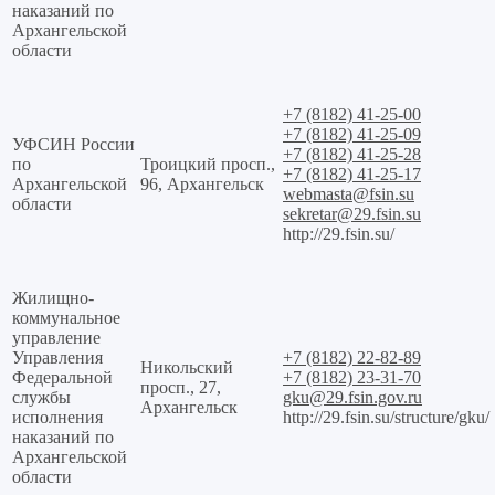
наказаний по
Архангельской
области
+7 (8182) 41-25-00
+7 (8182) 41-25-09
УФСИН России
+7 (8182) 41-25-28
по
Троицкий просп.,
+7 (8182) 41-25-17
Архангельской
96, Архангельск
webmasta@fsin.su
области
sekretar@29.fsin.su
http://29.fsin.su/
Жилищно-
коммунальное
управление
Управления
+7 (8182) 22-82-89
Никольский
Федеральной
+7 (8182) 23-31-70
просп., 27,
службы
gku@29.fsin.gov.ru
Архангельск
исполнения
http://29.fsin.su/structure/gku/
наказаний по
Архангельской
области