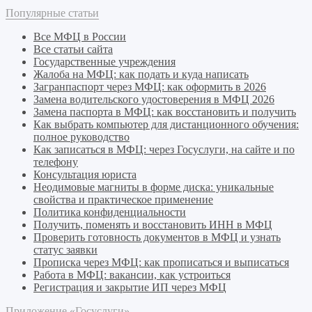
Популярные статьи
Все МФЦ в России
Все статьи сайта
Государственные учреждения
Жалоба на МФЦ: как подать и куда написать
Загранпаспорт через МФЦ: как оформить в 2026
Замена водительского удостоверения в МФЦ 2026
Замена паспорта в МФЦ: как восстановить и получить
Как выбрать компьютер для дистанционного обучения:
полное руководство
Как записаться в МФЦ: через Госуслуги, на сайте и по
телефону
Консультация юриста
Неодимовые магниты в форме диска: уникальные
свойства и практическое применение
Политика конфиденциальности
Получить, поменять и восстановить ИНН в МФЦ
Проверить готовность документов в МФЦ и узнать
статус заявки
Прописка через МФЦ: как прописаться и выписаться
Работа в МФЦ: вакансии, как устроиться
Регистрация и закрытие ИП через МФЦ
Приложение «Госуслуги»