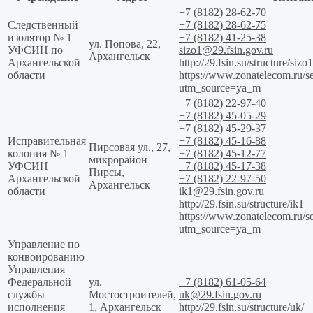
+7 (8182) 28-62-70
Следственный
+7 (8182) 28-62-75
изолятор № 1
+7 (8182) 41-25-38
ул. Попова, 22,
УФСИН по
sizo1@29.fsin.gov.ru
Архангельск
Архангельской
http://29.fsin.su/structure/sizo1
области
https://www.zonatelecom.ru/s
utm_source=ya_m
+7 (8182) 22-97-40
+7 (8182) 45-05-29
+7 (8182) 45-29-37
Исправительная
+7 (8182) 45-16-88
Пирсовая ул., 27,
колония № 1
+7 (8182) 45-12-77
микрорайон
УФСИН
+7 (8182) 45-17-38
Пирсы,
Архангельской
+7 (8182) 22-97-50
Архангельск
области
ik1@29.fsin.gov.ru
http://29.fsin.su/structure/ik1
https://www.zonatelecom.ru/s
utm_source=ya_m
Управление по
конвоированию
Управления
Федеральной
ул.
+7 (8182) 61-05-64
службы
Мостостроителей,
uk@29.fsin.gov.ru
исполнения
1, Архангельск
http://29.fsin.su/structure/uk/