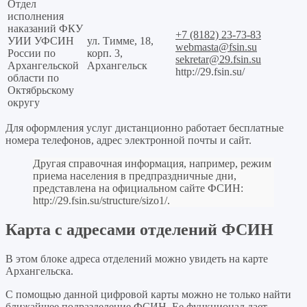
Отдел
исполнения
наказаний ФКУ
+7 (8182) 23-73-83
УИИ УФСИН
ул. Тимме, 18,
webmasta@fsin.su
России по
корп. 3,
sekretar@29.fsin.su
Архангельской
Архангельск
http://29.fsin.su/
области по
Октябрьскому
округу
Для оформления услуг дистанционно работает бесплатные
номера телефонов, адрес электронной почты и сайт.
Другая справочная информация, например, режим
приема населения в предпраздничные дни,
представлена на официальном сайте ФСИН:
http://29.fsin.su/structure/sizo1/
.
Карта с адресами отделений ФСИН
В этом блоке адреса отделений можно увидеть на карте
Архангельска.
С помощью данной цифровой карты можно не только найти
ближайшее подразделение ФСИН. Ее функционал дает