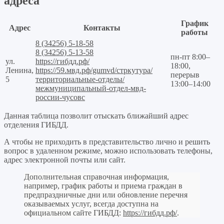
адреса
График
Адрес
Контакты
работы
8 (34256) 5-18-58
8 (34256) 5-13-58
пн-пт 8:00–
ул.
https://гибдд.рф/
18:00,
Ленина,
https://59.мвд.рф/gumvd/стркутура/
перерыв
5
территориальные-отделы/
13:00–14:00
межмуниципальный-отдел-мвд-
россии-чусовс
Данная таблица позволит отыскать ближайший адрес
отделения ГИБДД.
А чтобы не приходить в представительство лично и решить
вопрос в удаленном режиме, можно использовать телефоны,
адрес электронной почты или сайт.
Дополнительная справочная информация,
например, график работы и приема граждан в
предпраздничные дни или обновление перечня
оказываемых услуг, всегда доступна на
официальном сайте ГИБДД:
https://гибдд.рф/
.