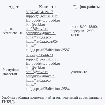
Адрес
Контакты
График работы
8 (87240) 4-19-17
support@gosuslugi.ru
fcp-pbdd@fcp-pbdd.ru
bdd@ceki.ru
вт-пт 8:00–18:00,
просп.
otn07@mvd.ru
перерыв 12:00–
Агасиева, 10
peregudov@mvd.ru
14:00
https://гибдд.рф/
https://гибдд.рф/r/05/
https://
гибдд.рф/r/05/divisions/2587
8 (724) 098-44-23
support@gosuslugi.ru
fcp-pbdd@fcp-pbdd.ru
bdd@ceki.ru
Республика
otn07@mvd.ru
уточняйте
Дагестан
peregudov@mvd.ru
https://гибдд.рф/
https://
гибдд.рф/r/05/divisions/2584
Удобная таблица позволит найти оптимальный адрес филиала
ГИБДД.