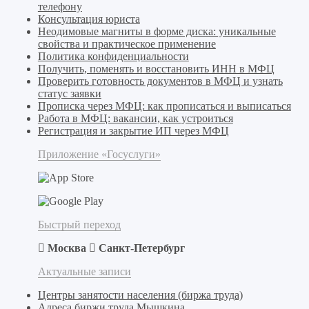
телефону
Консультация юриста
Неодимовые магниты в форме диска: уникальные
свойства и практическое применение
Политика конфиденциальности
Получить, поменять и восстановить ИНН в МФЦ
Проверить готовность документов в МФЦ и узнать
статус заявки
Прописка через МФЦ: как прописаться и выписаться
Работа в МФЦ: вакансии, как устроиться
Регистрация и закрытие ИП через МФЦ
Приложение «Госуслуги»
Быстрый переход
Москва
Санкт-Петербург
Актуальные записи
Центры занятости населения (биржа труда)
Адреса биржи труда Мышкина