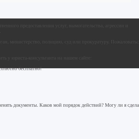
твенного предоставления услуг, вымогательства, агрессии и
.
ган, министерство, полицию, суд или прокуратуру. Пожаловатьс
ь у юриста-консультанта на нашем сайте:
солютно бесплатно!
нять документы. Каков мой порядок действий? Могу ли я сдела