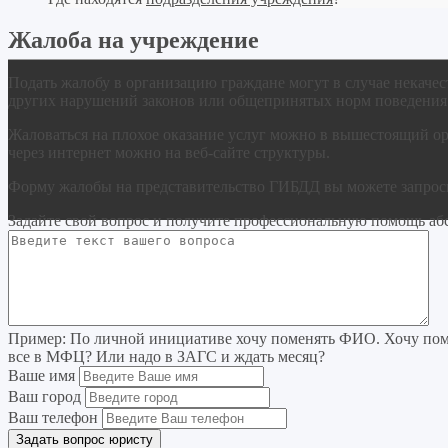
Жалоба на учреждение
Подать жалобу в организацию граждане могут в случае некачес
других нарушений законов или общепринятых норм поведения
Жаловаться на плохое оказание услуг можно в вышестоящий ор
через интернет можно на веб-сайте структуры.
Форму жалобы на представительство ГИБДД вы можете запросит
Задайте свой вопрос
и получите профессиональную помощь
аб
Пример:
По личной инициативе хочу поменять ФИО. Хочу поме
все в МФЦ? Или надо в ЗАГС и ждать месяц?
Ваше имя
Ваш город
Ваш телефон