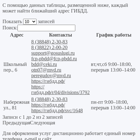
С помощью данных таблицы, размещенной ниже, каждый
может найти ближайший адрес ГИБДД.
Показать
записей
Поиск:
Адрес
Контакты
График работы
8 (38848) 2-30-83
8 (38822) 2-00-20
support@gosuslugi.ru
fcp-pbdd@fcp-pbdd.ru
Школьный
bdd@ceki.ru
вт,чт,сб 9:00–18:00,
пер., 6
otn07@mvd.ru
перерыв 13:00–14:00
peregudov@mvd.ru
https://гибдд.рф/
https://
гибдд.рф/r/04/divisions/3792
8 (38848) 2-30-83
Набережная
пн-пт 9:00–18:00,
https://гибдд.рф/
ул., 81
перерыв 13:00–14:00
https://гибдд.рф/svc/1648
Записи с 1 до 2 из 2 записей
Предыдущая
Следующая
Для оформления услуг дистанционно работает единый номер
телефона, e-mail и сайт.