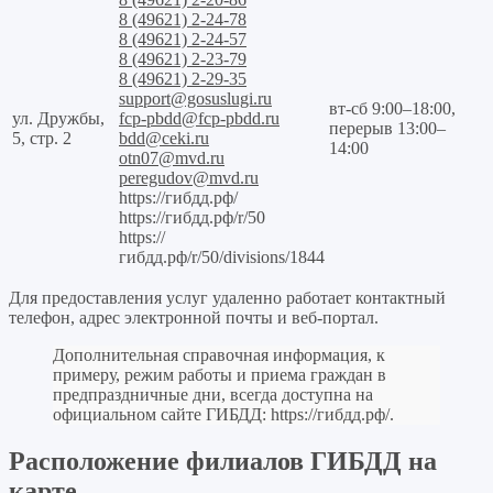
8 (49621) 2-24-78
8 (49621) 2-24-57
8 (49621) 2-23-79
8 (49621) 2-29-35
support@gosuslugi.ru
вт-сб 9:00–18:00,
ул. Дружбы,
fcp-pbdd@fcp-pbdd.ru
перерыв 13:00–
5, стр. 2
bdd@ceki.ru
14:00
otn07@mvd.ru
peregudov@mvd.ru
https://гибдд.рф/
https://гибдд.рф/r/50
https://
гибдд.рф/r/50/divisions/1844
Для предоставления услуг удаленно работает контактный
телефон, адрес электронной почты и веб-портал.
Дополнительная справочная информация, к
примеру, режим работы и приема граждан в
предпраздничные дни, всегда доступна на
официальном сайте ГИБДД:
https://гибдд.рф/
.
Расположение филиалов ГИБДД на
карте