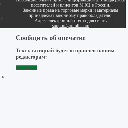
 и
посетителей и клиентов МФЦ в России.
Законные права на торговые марки и материалы
принадлежат законному правообладателю.
у.
Адрес электронной почты для связи:
support@rumfc.com
Сообщить об опечатке
Текст, который будет отправлен нашим
редакторам:
Отправить
ть