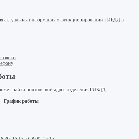
угая актуальная информация о функционировании ГИБДД в
 заявки
лефону
боты
может найти подходящий адрес отделения ГИБДД.
График работы
 8:30–16:15; сб 8:00–15:15