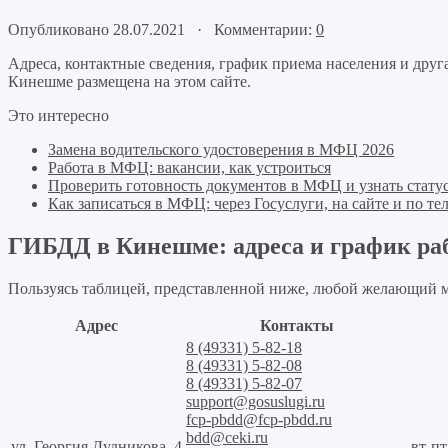
Опубликовано 28.07.2021 · Комментарии:
0
Адреса, контактные сведения, график приема населения и др
Кинешме размещена на этом сайте.
Это интересно
Замена водительского удостоверения в МФЦ 2026
Работа в МФЦ: вакансии, как устроиться
Проверить готовность документов в МФЦ и узнать статус
Как записаться в МФЦ: через Госуслуги, на сайте и по те
ГИБДД в Кинешме: адреса и график ра
Пользуясь таблицей, представленной ниже, любой желающий 
Адрес
Контакты
8 (49331) 5-82-18
8 (49331) 5-82-08
8 (49331) 5-82-07
support@gosuslugi.ru
fcp-pbdd@fcp-pbdd.ru
bdd@ceki.ru
ул. Георгия Дудникова, 4
вт-пт