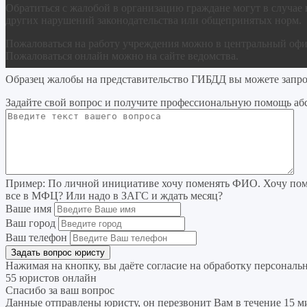
Обратиться с жалобой в организацию граждане могут в случае 
других нарушений законодательства или общепринятых норм.
Пожаловаться на работу учреждения можно в центральный офис
Пожаловаться онлайн можно на сайте ведомства.
Образец жалобы на представительство ГИБДД вы можете запро
Задайте свой вопрос
и получите профессиональную помощь
аб
Пример:
По личной инициативе хочу поменять ФИО. Хочу поме
все в МФЦ? Или надо в ЗАГС и ждать месяц?
Ваше имя
Ваш город
Ваш телефон
Нажимая на кнопку, вы даёте согласие на
обработку персональ
55 юристов онлайн
Спасибо за ваш вопрос
Данные отправлены юристу, он перезвонит Вам в течение 15 м