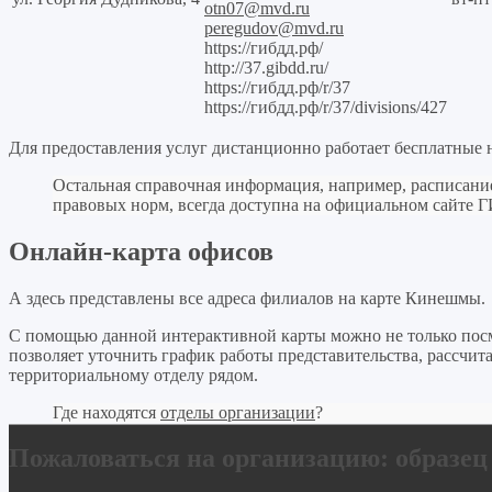
otn07@mvd.ru
peregudov@mvd.ru
https://гибдд.рф/
http://37.gibdd.ru/
https://гибдд.рф/r/37
https://гибдд.рф/r/37/divisions/427
Для предоставления услуг дистанционно работает бесплатные 
Остальная справочная информация, например, расписани
правовых норм, всегда доступна на официальном сайте 
Онлайн-карта офисов
А здесь представлены все адреса филиалов на карте Кинешмы.
С помощью данной интерактивной карты можно не только пос
позволяет уточнить график работы представительства, рассчит
территориальному отделу рядом.
Где находятся
отделы организации
?
Пожаловаться на организацию: образе