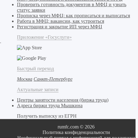
Проверить готовность документов в МФЦ и узнать
статус заявки
Прописка через МФЦ: как прописаться и выписаться
Работа в МФЦ: вакансии, как устроиться
Регистрация и закрытие ИП через МФЦ
Приложение «Госуслуги»
.
Быстрый переход
Москва
Санкт-Петербург
Актуальные записи
Центры занятости населения (биржа труда)
Адреса биржи труда Мышкина
Получить выписку из ЕГРН
rumfc.com © 2026
Политика конфиденциальности
Неофициальный портал с информацией для поддержки