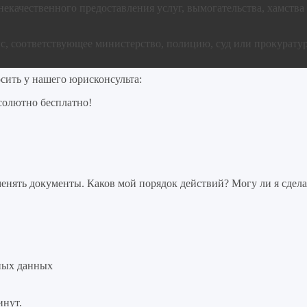
некачественного предоставления услуг, вымогательства, хамства
, соответствующее министерство, полицию, суд или прокуратур
сить у нашего юрисконсульта:
солютно бесплатно!
нять документы. Каков мой порядок действий? Могу ли я сдела
ных данных
инут.