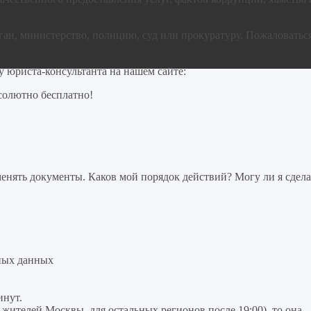
ан, министерство, полицию, суд или прокуратуру. Пожаловатьс
 юриста-консультанта на нашем сайте:
солютно бесплатно!
нять документы. Каков мой порядок действий? Могу ли я сдела
ных данных
инут.
я жителей Москвы, для остальных регионов после 19:00), то она