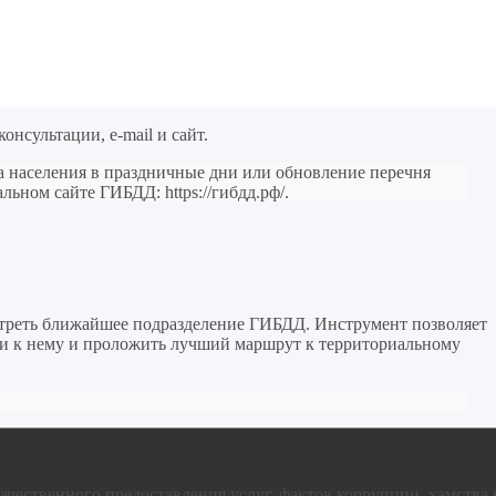
онсультации, e-mail и сайт.
а населения в праздничные дни или обновление перечня
иальном сайте ГИБДД:
https://гибдд.рф/
.
треть ближайшее подразделение ГИБДД. Инструмент позволяет
ути к нему и проложить лучший маршрут к территориальному
ачественного предоставления услуг, фактов коррупции, хамства 