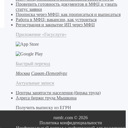
Проверить готовность документов в МФЦ и узнать
статус заявки
Прописка через МФЦ: как прописаться и выписаться
Работа в МФЦ: вакансии, как устроиться
Регистрация и закрытие ИП через МФЦ
Приложение «Госуслуги»
Быстрый переход
Москва
Санкт-Петербург
Актуальные записи
Центры занятости населения (биржа труда)
Адреса биржи труда Мышкина
Получить выписку из ЕГРН
rumfc.com © 2026
Политика конфиденциальности
и
Неофициальный портал с информацией для поддержки