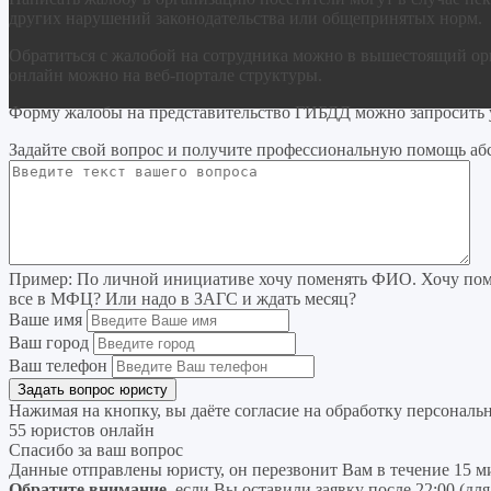
других нарушений законодательства или общепринятых норм.
Обратиться с жалобой на сотрудника можно в вышестоящий орг
онлайн можно на веб-портале структуры.
Форму жалобы на представительство ГИБДД можно запросить у
Задайте свой вопрос
и получите профессиональную помощь
аб
Пример:
По личной инициативе хочу поменять ФИО. Хочу поме
все в МФЦ? Или надо в ЗАГС и ждать месяц?
Ваше имя
Ваш город
Ваш телефон
Нажимая на кнопку, вы даёте согласие на
обработку персональ
55 юристов онлайн
Спасибо за ваш вопрос
Данные отправлены юристу, он перезвонит Вам в течение 15 м
Обратите внимание
, если Вы оставили заявку после 22:00 (дл