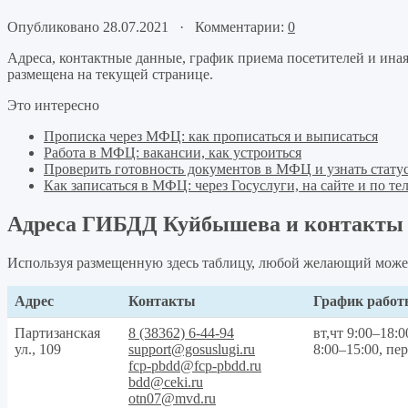
Опубликовано 28.07.2021 · Комментарии:
0
Адреса, контактные данные, график приема посетителей и ин
размещена на текущей странице.
Это интересно
Прописка через МФЦ: как прописаться и выписаться
Работа в МФЦ: вакансии, как устроиться
Проверить готовность документов в МФЦ и узнать статус
Как записаться в МФЦ: через Госуслуги, на сайте и по те
Адреса ГИБДД Куйбышева и контакты
Используя размещенную здесь таблицу, любой желающий може
Адрес
Контакты
График рабо
Партизанская
8 (38362) 6-44-94
вт,чт 9:00–18:0
ул., 109
support@gosuslugi.ru
8:00–15:00, пе
fcp-pbdd@fcp-pbdd.ru
bdd@ceki.ru
otn07@mvd.ru