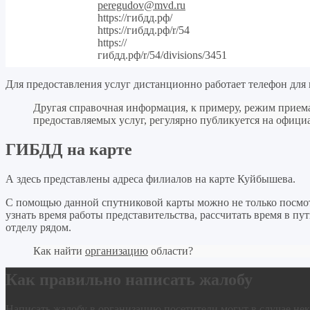
peregudov@mvd.ru
https://гибдд.рф/
https://гибдд.рф/r/54
https://
гибдд.рф/r/54/divisions/3451
Для предоставления услуг дистанционно работает телефон для к
Другая справочная информация, к примеру, режим прием
предоставляемых услуг, регулярно публикуется на офиц
ГИБДД на карте
А здесь представлены адреса филиалов на карте Куйбышева.
С помощью данной спутниковой карты можно не только посмо
узнать время работы представительства, рассчитать время в п
отделу рядом.
Как найти
организацию
области?
Как правильно написать жалобу
Написать жалобу в организацию посетители могут в случае нек