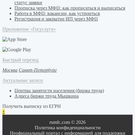
статус заявки
Прописка через МФЦ: как прописаться и выписаться
Работа в МФЦ: вакансии, как устроиться
Регистрация и закрытие ИП через МФЦ
Приложение «Госуслуги»
Быстрый переход
Москва
Санкт-Петербург
Актуальные записи
Центры занятости населения (биржа труда)
Адреса биржи труда Мышкина
Получить выписку из ЕГРН
↑
rumfc.com © 2026
Политика конфиденциальности
Неофициальный портал с информацией для поддержки