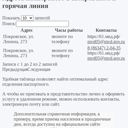
горячая линия
Показать
записей
Поиск:
Адрес
Часы работы
Контакты
Покровское, ул.
звоните по
https://61.мвд.рф/
Ленина, 273
телефону
mvd05@mvd.gov.ru
8 (86347) 2-04-35
Покровское, ул.
звоните по
https://61.мвд.рф/
Ленина, 273
телефону
mvd05@mvd.gov.ru
Записи с 1 до 2 из 2 записей
Предыдущая
Следующая
Удобная таблица позволяет найти оптимальный адрес
отделения паспортного.
А чтобы не приезжать в представительство лично и оформить
услугу в удаленном режиме, можно использовать контакты,
электронную почту или сайт.
Дополнительная справочная информация, к
примеру, время приема населения в праздничные
дни, всегда доступна на официальном сайте