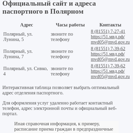
Официальный сайт и адреса
паспортного в Полярном
Адрес
Часы работы
Контакты
8 (81551) 7-27-41
Полярный, ул.
звоните по
https://51.мвд.рф/
Лунина, 5
телефону
mvd05@mvd.gov.ru
8 (81551) 7-39-62
Полярный, ул.
звоните по
https://51.мвд.рф/
Лунина, 7
телефону
mvd05@mvd.gov.ru
8 (81551) 7-39-62
Полярный, ул. Сивко,
звоните по
https://51.мвд.рф/
4
телефону
mvd05@mvd.gov.ru
Интерактивная таблица позволяет выбрать оптимальный
адрес отделения паспортного.
Для оформления услуг удаленно работает контактный
телефон, адрес электронной почты и официальный веб-
портал.
Иная справочная информация, к примеру,
расписание приема граждан в предпраздничные