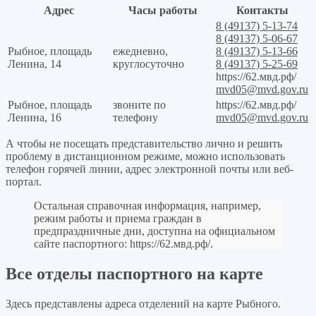
Адрес
Часы работы
Контакты
8 (49137) 5-13-74
8 (49137) 5-06-67
Рыбное, площадь
ежедневно,
8 (49137) 5-13-66
Ленина, 14
круглосуточно
8 (49137) 5-25-69
https://62.мвд.рф/
mvd05@mvd.gov.ru
Рыбное, площадь
звоните по
https://62.мвд.рф/
Ленина, 16
телефону
mvd05@mvd.gov.ru
А чтобы не посещать представительство лично и решить
проблему в дистанционном режиме, можно использовать
телефон горячей линии, адрес электронной почты или веб-
портал.
Остальная справочная информация, например,
режим работы и приема граждан в
предпраздничные дни, доступна на официальном
сайте паспортного:
https://62.мвд.рф/
.
Все отделы паспортного на карте
Здесь представлены адреса отделений на карте Рыбного.