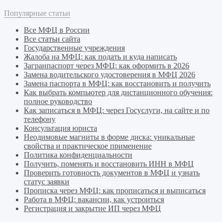
Популярные статьи
Все МФЦ в России
Все статьи сайта
Государственные учреждения
Жалоба на МФЦ: как подать и куда написать
Загранпаспорт через МФЦ: как оформить в 2026
Замена водительского удостоверения в МФЦ 2026
Замена паспорта в МФЦ: как восстановить и получить
Как выбрать компьютер для дистанционного обучения:
полное руководство
Как записаться в МФЦ: через Госуслуги, на сайте и по
телефону
Консультация юриста
Неодимовые магниты в форме диска: уникальные
свойства и практическое применение
Политика конфиденциальности
Получить, поменять и восстановить ИНН в МФЦ
Проверить готовность документов в МФЦ и узнать
статус заявки
Прописка через МФЦ: как прописаться и выписаться
Работа в МФЦ: вакансии, как устроиться
Регистрация и закрытие ИП через МФЦ