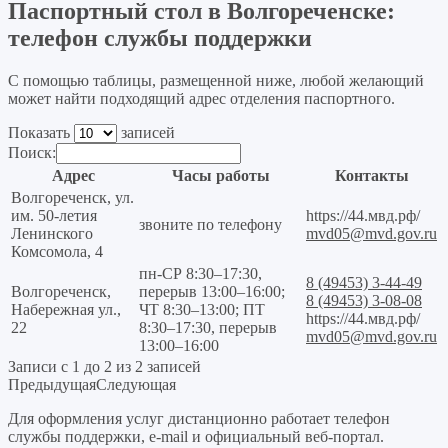
Паспортный стол в Волгореченске:
телефон службы поддержки
С помощью таблицы, размещенной ниже, любой желающий
может найти подходящий адрес отделения паспортного.
Показать
записей
Поиск:
Адрес
Часы работы
Контакты
Волгореченск, ул.
им. 50-летия
https://44.мвд.рф/
звоните по телефону
Ленинского
mvd05@mvd.gov.ru
Комсомола, 4
пн-СР 8:30–17:30,
8 (49453) 3-44-49
Волгореченск,
перерыв 13:00–16:00;
8 (49453) 3-08-08
Набережная ул.,
ЧТ 8:30–13:00; ПТ
https://44.мвд.рф/
22
8:30–17:30, перерыв
mvd05@mvd.gov.ru
13:00–16:00
Записи с 1 до 2 из 2 записей
Предыдущая
Следующая
Для оформления услуг дистанционно работает телефон
службы поддержки, e-mail и официальный веб-портал.