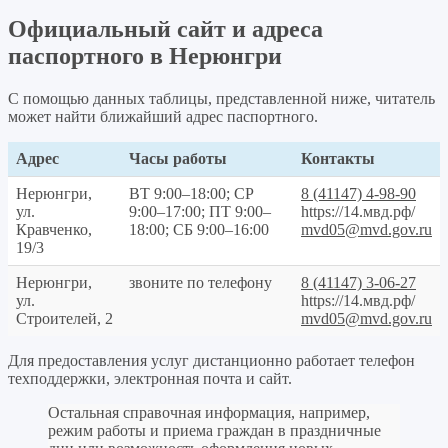
Официальный сайт и адреса
паспортного в Нерюнгри
С помощью данных таблицы, представленной ниже, читатель
может найти ближайший адрес паспортного.
Адрес
Часы работы
Контакты
Нерюнгри,
ВТ 9:00–18:00; СР
8 (41147) 4-98-90
ул.
9:00–17:00; ПТ 9:00–
https://14.мвд.рф/
Кравченко,
18:00; СБ 9:00–16:00
mvd05@mvd.gov.ru
19/3
Нерюнгри,
звоните по телефону
8 (41147) 3-06-27
ул.
https://14.мвд.рф/
Строителей, 2
mvd05@mvd.gov.ru
Для предоставления услуг дистанционно работает телефон
техподдержки, электронная почта и сайт.
Остальная справочная информация, например,
режим работы и приема граждан в праздничные