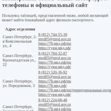
телефоны и официальный сайт
Пользуясь таблицей, представленной ниже, любой желающий
может найти ближайший адрес филиала паспортного.
Адрес отделения
8 (812) 744-55-39
Санкт-Петербург, 2-
mvd05@mvd.gov.ru
я Комсомольская
https://78.мвд.рф/ms
ул., 4
https://гувм.мвд.рф/
8 (812) 784-32-87
Санкт-Петербург,
mvd05@mvd.gov.ru
Кронштадтская ул.,
https://78.мвд.рф/ms
22
https://гувм.мвд.рф/
8 (812) 520-36-92
mvd05@mvd.gov.ru
Санкт-Петербург,
https://78.мвд.рф/ms
ул. Передовиков, 3
https://78.мвд.рф/
https://78.мвд.рф/ms/территориальные-по
https://гувм.мвд.рф/
8 (812) 224-08-48
mvd05@mvd.gov.ru
Санкт-Петербург,
https://78.мвд.рф/ms