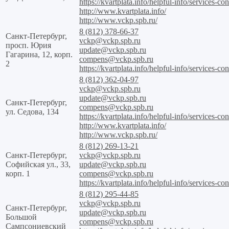
https://kvartplata.info/helpful-info/services-con
http://www.kvartplata.info/
http://www.vckp.spb.ru/
8 (812) 378-66-37
Санкт-Петербург,
vckp@vckp.spb.ru
просп. Юрия
update@vckp.spb.ru
Гагарина, 12, корп.
compens@vckp.spb.ru
2
https://kvartplata.info/helpful-info/services-con
8 (812) 362-04-97
vckp@vckp.spb.ru
update@vckp.spb.ru
Санкт-Петербург,
compens@vckp.spb.ru
ул. Седова, 134
https://kvartplata.info/helpful-info/services-con
http://www.kvartplata.info/
http://www.vckp.spb.ru/
8 (812) 269-13-21
Санкт-Петербург,
vckp@vckp.spb.ru
Софийская ул., 33,
update@vckp.spb.ru
корп. 1
compens@vckp.spb.ru
https://kvartplata.info/helpful-info/services-con
8 (812) 295-44-85
vckp@vckp.spb.ru
Санкт-Петербург,
update@vckp.spb.ru
Большой
compens@vckp.spb.ru
Сампсониевский