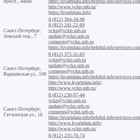
просп., 44ВВ
https://kvartplata.info/helpful-info/services-con
http://www.vckp.spb.ru/
https://kvartplata.info/
8 (812) 304-34-96
8 (812) 241-22-69
Санкт-Петербург,
vckp@vckp.spb.ru
Земский пер., 7
update@vckp.spb.ru
compens@vckp.spb.ru
https://kvartplata.info/helpful-info/services-con
8 (812) 375-31-83
vckp@vckp.spb.ru
update@vckp.spb.ru
Санкт-Петербург,
compens@vckp.spb.ru
Варшавская ул., 108
https://kvartplata.info/helpful-info/services-con
http://www.kvartplata.info/
http://www.vckp.spb.ru/
8 (812) 230-97-44
vckp@vckp.spb.ru
update@vckp.spb.ru
Санкт-Петербург,
compens@vckp.spb.ru
Гатчинская ул., 16
https://kvartplata.info/helpful-info/services-con
http://www.kvartplata.info/
http://www.vckp.spb.ru/
8 (812) 235-70-74