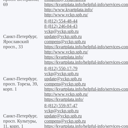
69
https://kvartplata.info/helpful-info/services-con
http://www.kvartplata.info/
http://www.vckp.spb.ru/
8 (812) 554-48-44
8 (812) 246-04-43
vckp@vckp.spb.ru
Санкт-Петербург,
update@vckp.spb.ru
Ярославский
compens@vckp.spb.ru
просп., 33
https://kvartplata.info/helpful-info/services-con
http://www.vckp.spb.ru/
https://kvartplata.info/
https://kvartplata.info/helpful-info/services-c
8 (812) 550-17-79
vckp@vckp.spb.ru
Санкт-Петербург,
update@vckp.spb.ru
просп. Тореза, 39,
compens@vckp.spb.ru
корп. 1
https://kvartplata.info/helpful-info/services-con
http://www.vckp.spb.ru/
https://kvartplata.info/
8 (812) 559-97-47
vckp@vckp.spb.ru
Санкт-Петербург,
update@vckp.spb.ru
просп. Культуры,
compens@vckp.spb.ru
11, корп. 1
https://kvartplata.info/helpful-info/services-con