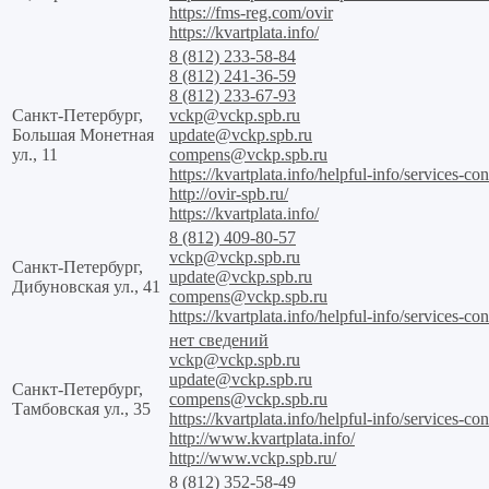
https://fms-reg.com/ovir
https://kvartplata.info/
8 (812) 233-58-84
8 (812) 241-36-59
8 (812) 233-67-93
Санкт-Петербург,
vckp@vckp.spb.ru
Большая Монетная
update@vckp.spb.ru
ул., 11
compens@vckp.spb.ru
https://kvartplata.info/helpful-info/services-con
http://ovir-spb.ru/
https://kvartplata.info/
8 (812) 409-80-57
vckp@vckp.spb.ru
Санкт-Петербург,
update@vckp.spb.ru
Дибуновская ул., 41
compens@vckp.spb.ru
https://kvartplata.info/helpful-info/services-con
нет сведений
vckp@vckp.spb.ru
update@vckp.spb.ru
Санкт-Петербург,
compens@vckp.spb.ru
Тамбовская ул., 35
https://kvartplata.info/helpful-info/services-con
http://www.kvartplata.info/
http://www.vckp.spb.ru/
8 (812) 352-58-49