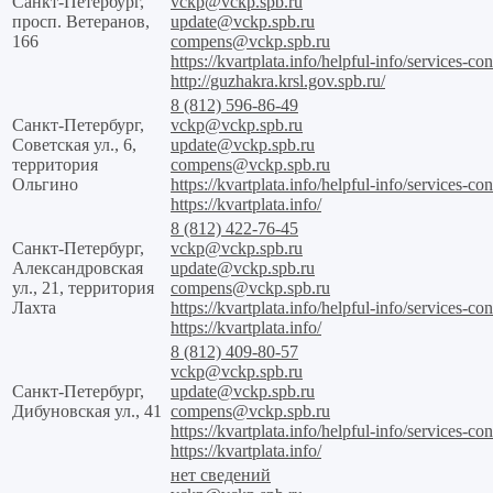
Санкт-Петербург,
vckp@vckp.spb.ru
просп. Ветеранов,
update@vckp.spb.ru
166
compens@vckp.spb.ru
https://kvartplata.info/helpful-info/services-con
http://guzhakra.krsl.gov.spb.ru/
8 (812) 596-86-49
Санкт-Петербург,
vckp@vckp.spb.ru
Советская ул., 6,
update@vckp.spb.ru
территория
compens@vckp.spb.ru
Ольгино
https://kvartplata.info/helpful-info/services-con
https://kvartplata.info/
8 (812) 422-76-45
Санкт-Петербург,
vckp@vckp.spb.ru
Александровская
update@vckp.spb.ru
ул., 21, территория
compens@vckp.spb.ru
Лахта
https://kvartplata.info/helpful-info/services-con
https://kvartplata.info/
8 (812) 409-80-57
vckp@vckp.spb.ru
Санкт-Петербург,
update@vckp.spb.ru
Дибуновская ул., 41
compens@vckp.spb.ru
https://kvartplata.info/helpful-info/services-con
https://kvartplata.info/
нет сведений