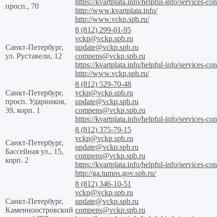
https://kvartplata.info/helpful-info/services-con
просп., 70
http://www.kvartplata.info/
http://www.vckp.spb.ru/
8 (812) 299-01-95
vckp@vckp.spb.ru
Санкт-Петербург,
update@vckp.spb.ru
ул. Руставели, 12
compens@vckp.spb.ru
https://kvartplata.info/helpful-info/services-con
http://www.vckp.spb.ru/
8 (812) 529-70-48
Санкт-Петербург,
vckp@vckp.spb.ru
просп. Ударников,
update@vckp.spb.ru
39, корп. 1
compens@vckp.spb.ru
https://kvartplata.info/helpful-info/services-con
8 (812) 375-79-15
vckp@vckp.spb.ru
Санкт-Петербург,
update@vckp.spb.ru
Бассейная ул., 15,
compens@vckp.spb.ru
корп. 2
https://kvartplata.info/helpful-info/services-con
http://ga.tumos.gov.spb.ru/
8 (812) 346-10-51
vckp@vckp.spb.ru
Санкт-Петербург,
update@vckp.spb.ru
Каменноостровский
compens@vckp.spb.ru