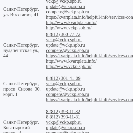
vckp@vckp.spb.ru
update@vckp.spb.ru
Санкт-Петербург,
compens@vckp.spb.ru
ул. Восстания, 41
https://kvartplata.info/helpful-info/services-con
http://www.kvartplata.info/
http://www.vckp.spb.ru/
8 (812) 360-77-72
vckp@vckp.spb.ru
Санкт-Петербург,
update@vckp.spb.ru
Будапештская ул.,
compens@vckp.spb.ru
44
https://kvartplata.info/helpful-info/services-con
http://www.kvartplata.info/
http://www.vckp.spb.ru/
8 (812) 301-41-09
Санкт-Петербург,
vckp@vckp.spb.ru
просп. Сизова, 30,
update@vckp.spb.ru
корп. 1
compens@vckp.spb.ru
https://kvartplata.info/helpful-info/services-con
8 (812) 393-11-82
8 (812) 393-11-81
Санкт-Петербург,
vckp@vckp.spb.ru
Богатырский
update@vckp.spb.ru
просп., 4
compens@vckp.spb.ru