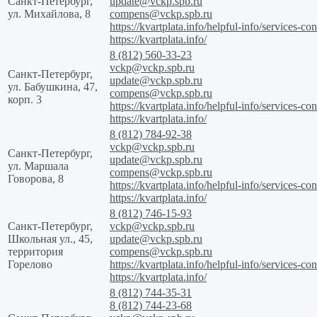
Санкт-Петербург,
update@vckp.spb.ru
ул. Михайлова, 8
compens@vckp.spb.ru
https://kvartplata.info/helpful-info/services-con
https://kvartplata.info/
8 (812) 560-33-23
vckp@vckp.spb.ru
Санкт-Петербург,
update@vckp.spb.ru
ул. Бабушкина, 47,
compens@vckp.spb.ru
корп. 3
https://kvartplata.info/helpful-info/services-con
https://kvartplata.info/
8 (812) 784-92-38
vckp@vckp.spb.ru
Санкт-Петербург,
update@vckp.spb.ru
ул. Маршала
compens@vckp.spb.ru
Говорова, 8
https://kvartplata.info/helpful-info/services-con
https://kvartplata.info/
8 (812) 746-15-93
Санкт-Петербург,
vckp@vckp.spb.ru
Школьная ул., 45,
update@vckp.spb.ru
территория
compens@vckp.spb.ru
Горелово
https://kvartplata.info/helpful-info/services-con
https://kvartplata.info/
8 (812) 744-35-31
8 (812) 744-23-68