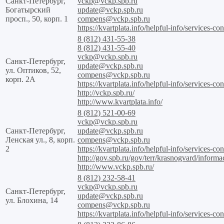
Санкт-Петербург,
vckp@vckp.spb.ru
Богатырский
update@vckp.spb.ru
просп., 50, корп. 1
compens@vckp.spb.ru
https://kvartplata.info/helpful-info/services-con
8 (812) 431-55-38
8 (812) 431-55-40
vckp@vckp.spb.ru
Санкт-Петербург,
update@vckp.spb.ru
ул. Оптиков, 52,
compens@vckp.spb.ru
корп. 2А
https://kvartplata.info/helpful-info/services-con
http://vckp.spb.ru/
http://www.kvartplata.info/
8 (812) 521-00-69
vckp@vckp.spb.ru
Санкт-Петербург,
update@vckp.spb.ru
Ленская ул., 8, корп.
compens@vckp.spb.ru
2
https://kvartplata.info/helpful-info/services-con
http://gov.spb.ru/gov/terr/krasnogvard/inform
http://www.vckp.spb.ru/
8 (812) 232-58-41
vckp@vckp.spb.ru
Санкт-Петербург,
update@vckp.spb.ru
ул. Блохина, 14
compens@vckp.spb.ru
https://kvartplata.info/helpful-info/services-con