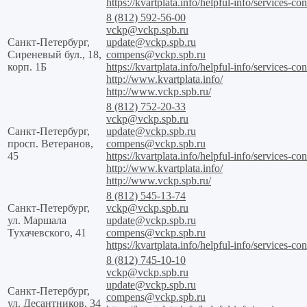
https://kvartplata.info/helpful-info/services-con
8 (812) 592-56-00
vckp@vckp.spb.ru
Санкт-Петербург,
update@vckp.spb.ru
Сиреневый бул., 18,
compens@vckp.spb.ru
корп. 1Б
https://kvartplata.info/helpful-info/services-con
http://www.kvartplata.info/
http://www.vckp.spb.ru/
8 (812) 752-20-33
vckp@vckp.spb.ru
Санкт-Петербург,
update@vckp.spb.ru
просп. Ветеранов,
compens@vckp.spb.ru
45
https://kvartplata.info/helpful-info/services-con
http://www.kvartplata.info/
http://www.vckp.spb.ru/
8 (812) 545-13-74
Санкт-Петербург,
vckp@vckp.spb.ru
ул. Маршала
update@vckp.spb.ru
Тухачевского, 41
compens@vckp.spb.ru
https://kvartplata.info/helpful-info/services-con
8 (812) 745-10-10
vckp@vckp.spb.ru
update@vckp.spb.ru
Санкт-Петербург,
compens@vckp.spb.ru
ул. Десантников, 34