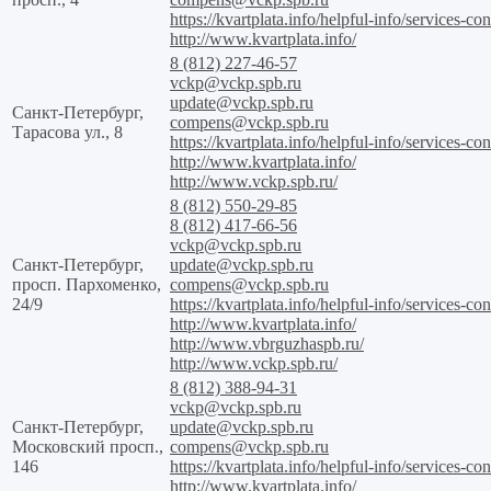
https://kvartplata.info/helpful-info/services-con
http://www.kvartplata.info/
8 (812) 227-46-57
vckp@vckp.spb.ru
update@vckp.spb.ru
Санкт-Петербург,
compens@vckp.spb.ru
Тарасова ул., 8
https://kvartplata.info/helpful-info/services-con
http://www.kvartplata.info/
http://www.vckp.spb.ru/
8 (812) 550-29-85
8 (812) 417-66-56
vckp@vckp.spb.ru
Санкт-Петербург,
update@vckp.spb.ru
просп. Пархоменко,
compens@vckp.spb.ru
24/9
https://kvartplata.info/helpful-info/services-con
http://www.kvartplata.info/
http://www.vbrguzhaspb.ru/
http://www.vckp.spb.ru/
8 (812) 388-94-31
vckp@vckp.spb.ru
Санкт-Петербург,
update@vckp.spb.ru
Московский просп.,
compens@vckp.spb.ru
146
https://kvartplata.info/helpful-info/services-con
http://www.kvartplata.info/