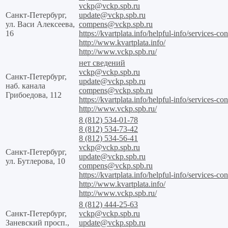
vckp@vckp.spb.ru
Санкт-Петербург,
update@vckp.spb.ru
ул. Васи Алексеева,
compens@vckp.spb.ru
16
https://kvartplata.info/helpful-info/services-con
http://www.kvartplata.info/
http://www.vckp.spb.ru/
нет сведений
vckp@vckp.spb.ru
Санкт-Петербург,
update@vckp.spb.ru
наб. канала
compens@vckp.spb.ru
Грибоедова, 112
https://kvartplata.info/helpful-info/services-con
http://www.vckp.spb.ru/
8 (812) 534-01-78
8 (812) 534-73-42
8 (812) 534-56-41
vckp@vckp.spb.ru
Санкт-Петербург,
update@vckp.spb.ru
ул. Бутлерова, 10
compens@vckp.spb.ru
https://kvartplata.info/helpful-info/services-con
http://www.kvartplata.info/
http://www.vckp.spb.ru/
8 (812) 444-25-63
Санкт-Петербург,
vckp@vckp.spb.ru
Заневский просп.,
update@vckp.spb.ru