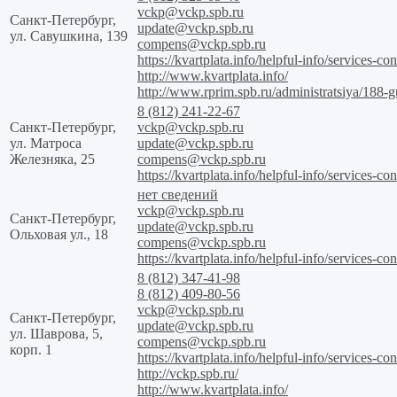
vckp@vckp.spb.ru
Санкт-Петербург,
update@vckp.spb.ru
ул. Савушкина, 139
compens@vckp.spb.ru
https://kvartplata.info/helpful-info/services-con
http://www.kvartplata.info/
http://www.rprim.spb.ru/administratsiya/188-
8 (812) 241-22-67
Санкт-Петербург,
vckp@vckp.spb.ru
ул. Матроса
update@vckp.spb.ru
Железняка, 25
compens@vckp.spb.ru
https://kvartplata.info/helpful-info/services-con
нет сведений
vckp@vckp.spb.ru
Санкт-Петербург,
update@vckp.spb.ru
Ольховая ул., 18
compens@vckp.spb.ru
https://kvartplata.info/helpful-info/services-con
8 (812) 347-41-98
8 (812) 409-80-56
vckp@vckp.spb.ru
Санкт-Петербург,
update@vckp.spb.ru
ул. Шаврова, 5,
compens@vckp.spb.ru
корп. 1
https://kvartplata.info/helpful-info/services-con
http://vckp.spb.ru/
http://www.kvartplata.info/