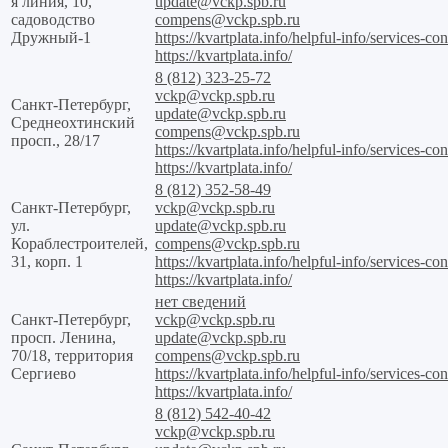
я линия, 10,
update@vckp.spb.ru
садоводство
compens@vckp.spb.ru
Дружный-1
https://kvartplata.info/helpful-info/services-con
https://kvartplata.info/
8 (812) 323-25-72
vckp@vckp.spb.ru
Санкт-Петербург,
update@vckp.spb.ru
Среднеохтинский
compens@vckp.spb.ru
просп., 28/17
https://kvartplata.info/helpful-info/services-con
https://kvartplata.info/
8 (812) 352-58-49
Санкт-Петербург,
vckp@vckp.spb.ru
ул.
update@vckp.spb.ru
Кораблестроителей,
compens@vckp.spb.ru
31, корп. 1
https://kvartplata.info/helpful-info/services-con
https://kvartplata.info/
нет сведений
Санкт-Петербург,
vckp@vckp.spb.ru
просп. Ленина,
update@vckp.spb.ru
70/18, территория
compens@vckp.spb.ru
Сергиево
https://kvartplata.info/helpful-info/services-con
https://kvartplata.info/
8 (812) 542-40-42
vckp@vckp.spb.ru