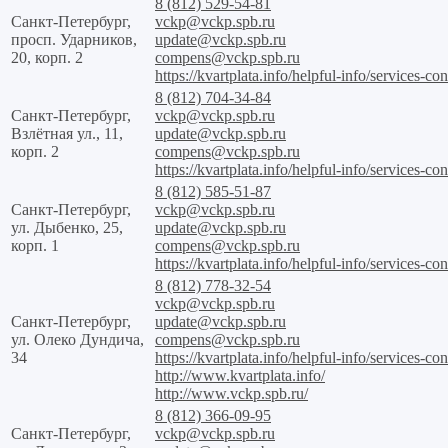
8 (812) 529-54-81
Санкт-Петербург,
vckp@vckp.spb.ru
просп. Ударников,
update@vckp.spb.ru
20, корп. 2
compens@vckp.spb.ru
https://kvartplata.info/helpful-info/services-con
8 (812) 704-34-84
Санкт-Петербург,
vckp@vckp.spb.ru
Взлётная ул., 11,
update@vckp.spb.ru
корп. 2
compens@vckp.spb.ru
https://kvartplata.info/helpful-info/services-con
8 (812) 585-51-87
Санкт-Петербург,
vckp@vckp.spb.ru
ул. Дыбенко, 25,
update@vckp.spb.ru
корп. 1
compens@vckp.spb.ru
https://kvartplata.info/helpful-info/services-con
8 (812) 778-32-54
vckp@vckp.spb.ru
Санкт-Петербург,
update@vckp.spb.ru
ул. Олеко Дундича,
compens@vckp.spb.ru
34
https://kvartplata.info/helpful-info/services-con
http://www.kvartplata.info/
http://www.vckp.spb.ru/
8 (812) 366-09-95
Санкт-Петербург,
vckp@vckp.spb.ru