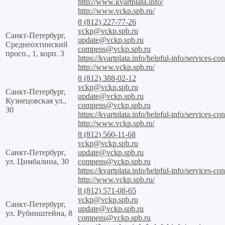
http://www.kvartplata.info/
http://www.vckp.spb.ru/
8 (812) 227-77-26
vckp@vckp.spb.ru
Санкт-Петербург,
update@vckp.spb.ru
Среднеохтинский
compens@vckp.spb.ru
просп., 1, корп. 3
https://kvartplata.info/helpful-info/services-con
http://www.vckp.spb.ru/
8 (812) 388-02-12
vckp@vckp.spb.ru
Санкт-Петербург,
update@vckp.spb.ru
Кузнецовская ул.,
compens@vckp.spb.ru
30
https://kvartplata.info/helpful-info/services-con
http://www.vckp.spb.ru/
8 (812) 560-11-68
vckp@vckp.spb.ru
Санкт-Петербург,
update@vckp.spb.ru
ул. Цимбалина, 30
compens@vckp.spb.ru
https://kvartplata.info/helpful-info/services-con
http://www.vckp.spb.ru/
8 (812) 571-08-65
vckp@vckp.spb.ru
Санкт-Петербург,
update@vckp.spb.ru
ул. Рубинштейна, 8
compens@vckp.spb.ru