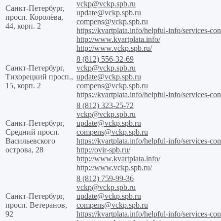
vckp@vckp.spb.ru
Санкт-Петербург,
update@vckp.spb.ru
просп. Королёва,
compens@vckp.spb.ru
44, корп. 2
https://kvartplata.info/helpful-info/services-con
http://www.kvartplata.info/
http://www.vckp.spb.ru/
8 (812) 556-32-69
Санкт-Петербург,
vckp@vckp.spb.ru
Тихорецкий просп.,
update@vckp.spb.ru
15, корп. 2
compens@vckp.spb.ru
https://kvartplata.info/helpful-info/services-con
8 (812) 323-25-72
vckp@vckp.spb.ru
Санкт-Петербург,
update@vckp.spb.ru
Средний просп.
compens@vckp.spb.ru
Васильевского
https://kvartplata.info/helpful-info/services-con
острова, 28
http://ovir-spb.ru/
http://www.kvartplata.info/
http://www.vckp.spb.ru/
8 (812) 759-99-36
vckp@vckp.spb.ru
Санкт-Петербург,
update@vckp.spb.ru
просп. Ветеранов,
compens@vckp.spb.ru
92
https://kvartplata.info/helpful-info/services-con