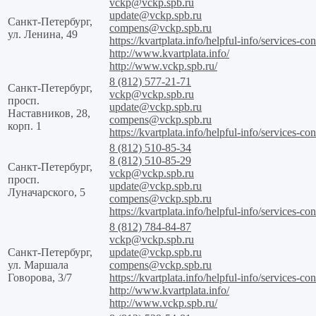
vckp@vckp.spb.ru
update@vckp.spb.ru
Санкт-Петербург,
compens@vckp.spb.ru
ул. Ленина, 49
https://kvartplata.info/helpful-info/services-con
http://www.kvartplata.info/
http://www.vckp.spb.ru/
8 (812) 577-21-71
Санкт-Петербург,
vckp@vckp.spb.ru
просп.
update@vckp.spb.ru
Наставников, 28,
compens@vckp.spb.ru
корп. 1
https://kvartplata.info/helpful-info/services-con
8 (812) 510-85-34
8 (812) 510-85-29
Санкт-Петербург,
vckp@vckp.spb.ru
просп.
update@vckp.spb.ru
Луначарского, 5
compens@vckp.spb.ru
https://kvartplata.info/helpful-info/services-con
8 (812) 784-84-87
vckp@vckp.spb.ru
Санкт-Петербург,
update@vckp.spb.ru
ул. Маршала
compens@vckp.spb.ru
Говорова, 3/7
https://kvartplata.info/helpful-info/services-con
http://www.kvartplata.info/
http://www.vckp.spb.ru/