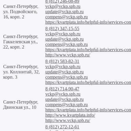
8 (812) 246-08-89
Санкт-Петербург,
vckp@vckp.spb.ru
ул. Подвойского,
update@vckp.spb.ru
16, корп. 2
compens@vckp.spb.ru
https://kvartplata.info/helpful-info/services-con
8 (812) 347-15-55
vckp@vckp.spb.ru
Санкт-Петербург,
update@vckp.spb.ru
Гаккелевская ул.,
compens@vckp.spb.ru
22, корп. 2
https://kvartplata.info/helpful-info/services-con
http://www.vckp.spb.ru/
8 (812) 583-82-31
Санкт-Петербург,
vckp@vckp.spb.ru
ул. Коллонтай, 32,
update@vckp.spb.ru
корп. 3
compens@vckp.spb.ru
https://kvartplata.info/helpful-info/services-con
8 (812) 714-90-47
vckp@vckp.spb.ru
update@vckp.spb.ru
Санкт-Петербург,
compens@vckp.spb.ru
Двинская ул., 10
https://kvartplata.info/helpful-info/services-con
http://www.kvartplata.info/
http://www.vckp.spb.ru/
8 (812) 272-12-61