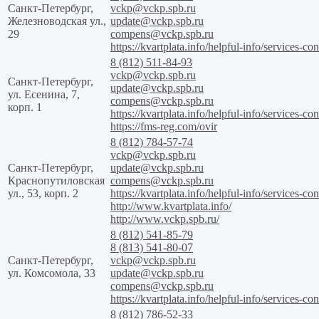
Санкт-Петербург,
vckp@vckp.spb.ru
Железноводская ул.,
update@vckp.spb.ru
29
compens@vckp.spb.ru
https://kvartplata.info/helpful-info/services-con
8 (812) 511-84-93
vckp@vckp.spb.ru
Санкт-Петербург,
update@vckp.spb.ru
ул. Есенина, 7,
compens@vckp.spb.ru
корп. 1
https://kvartplata.info/helpful-info/services-con
https://fms-reg.com/ovir
8 (812) 784-57-74
vckp@vckp.spb.ru
Санкт-Петербург,
update@vckp.spb.ru
Краснопутиловская
compens@vckp.spb.ru
ул., 53, корп. 2
https://kvartplata.info/helpful-info/services-con
http://www.kvartplata.info/
http://www.vckp.spb.ru/
8 (812) 541-85-79
8 (813) 541-80-07
Санкт-Петербург,
vckp@vckp.spb.ru
ул. Комсомола, 33
update@vckp.spb.ru
compens@vckp.spb.ru
https://kvartplata.info/helpful-info/services-con
8 (812) 786-52-33