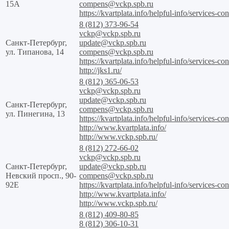
15А
compens@vckp.spb.ru
https://kvartplata.info/helpful-info/services-con
8 (812) 373-96-54
vckp@vckp.spb.ru
Санкт-Петербург,
update@vckp.spb.ru
ул. Типанова, 14
compens@vckp.spb.ru
https://kvartplata.info/helpful-info/services-con
http://jks1.ru/
8 (812) 365-06-53
vckp@vckp.spb.ru
update@vckp.spb.ru
Санкт-Петербург,
compens@vckp.spb.ru
ул. Пинегина, 13
https://kvartplata.info/helpful-info/services-con
http://www.kvartplata.info/
http://www.vckp.spb.ru/
8 (812) 272-66-02
vckp@vckp.spb.ru
Санкт-Петербург,
update@vckp.spb.ru
Невский просп., 90-
compens@vckp.spb.ru
92Е
https://kvartplata.info/helpful-info/services-con
http://www.kvartplata.info/
http://www.vckp.spb.ru/
8 (812) 409-80-85
8 (812) 306-10-31