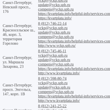
vckp@vckp.spb.ru
Санкт-Петербург,
update@vckp.spb.ru
Невский просп.,
compens@vckp.spb.ru
176
https://kvartplata.info/helpful-info/services-con
https://kvartplata.info/
8 (812) 746-22-14
Санкт-Петербург,
vckp@vckp.spb.ru
Красносельское ш.,
update@vckp.spb.ru
46, корп. 3,
compens@vckp.spb.ru
территория
https://kvartplata.info/helpful-info/services-con
Горелово
http://www.vckp.spb.ru/
8 (812) 745-46-11
vckp@vckp.spb.ru
Санкт-Петербург,
update@vckp.spb.ru
ул. Маршала
compens@vckp.spb.ru
Захарова, 23
https://kvartplata.info/helpful-info/services-con
http://www.kvartplata.info/
8 (812) 598-80-74
vckp@vckp.spb.ru
Санкт-Петербург,
update@vckp.spb.ru
просп. Энгельса,
compens@vckp.spb.ru
147, корп. 1В
https://kvartplata.info/helpful-info/services-con
http://www.kvartplata.info/
8 (812) 241-25-22