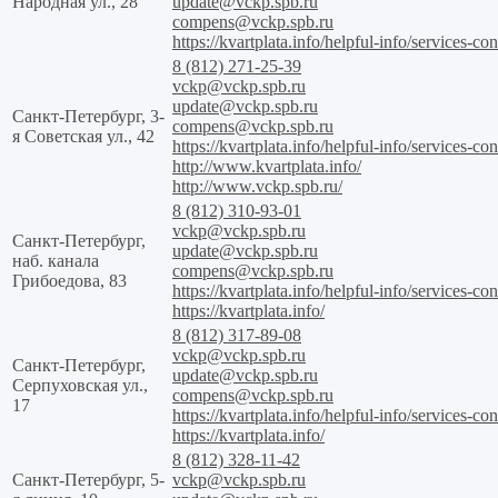
Народная ул., 28
update@vckp.spb.ru
compens@vckp.spb.ru
https://kvartplata.info/helpful-info/services-con
8 (812) 271-25-39
vckp@vckp.spb.ru
update@vckp.spb.ru
Санкт-Петербург, 3-
compens@vckp.spb.ru
я Советская ул., 42
https://kvartplata.info/helpful-info/services-con
http://www.kvartplata.info/
http://www.vckp.spb.ru/
8 (812) 310-93-01
vckp@vckp.spb.ru
Санкт-Петербург,
update@vckp.spb.ru
наб. канала
compens@vckp.spb.ru
Грибоедова, 83
https://kvartplata.info/helpful-info/services-con
https://kvartplata.info/
8 (812) 317-89-08
vckp@vckp.spb.ru
Санкт-Петербург,
update@vckp.spb.ru
Серпуховская ул.,
compens@vckp.spb.ru
17
https://kvartplata.info/helpful-info/services-con
https://kvartplata.info/
8 (812) 328-11-42
Санкт-Петербург, 5-
vckp@vckp.spb.ru