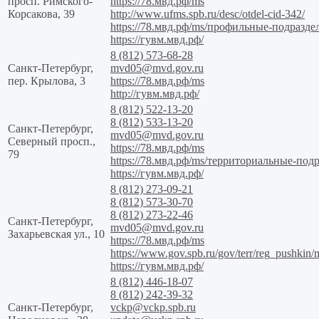
просп. Римского-
https://78.мвд.рф/ms
Корсакова, 39
http://www.ufms.spb.ru/desc/otdel-cid-342/
https://78.мвд.рф/ms/профильные-подразд
https://гувм.мвд.рф/
8 (812) 573-68-28
Санкт-Петербург,
mvd05@mvd.gov.ru
пер. Крылова, 3
https://78.мвд.рф/ms
http://гувм.мвд.рф/
8 (812) 522-13-20
8 (812) 533-13-20
Санкт-Петербург,
mvd05@mvd.gov.ru
Северный просп.,
https://78.мвд.рф/ms
79
https://78.мвд.рф/ms/территориальные-по
https://гувм.мвд.рф/
8 (812) 273-09-21
8 (812) 573-30-70
8 (812) 273-22-46
Санкт-Петербург,
mvd05@mvd.gov.ru
Захарьевская ул., 10
https://78.мвд.рф/ms
https://www.gov.spb.ru/gov/terr/reg_pushkin/
https://гувм.мвд.рф/
8 (812) 446-18-07
8 (812) 242-39-32
Санкт-Петербург,
vckp@vckp.spb.ru