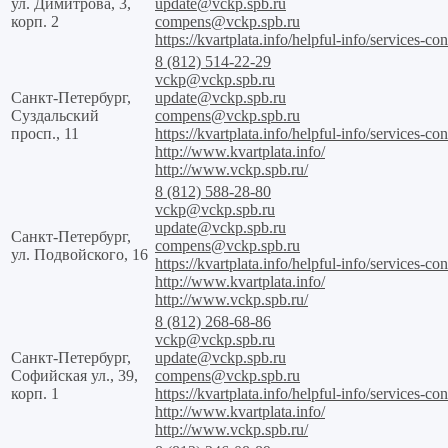
ул. Димитрова, 3,
update@vckp.spb.ru
корп. 2
compens@vckp.spb.ru
https://kvartplata.info/helpful-info/services-con
8 (812) 514-22-29
vckp@vckp.spb.ru
Санкт-Петербург,
update@vckp.spb.ru
Суздальский
compens@vckp.spb.ru
просп., 11
https://kvartplata.info/helpful-info/services-con
http://www.kvartplata.info/
http://www.vckp.spb.ru/
8 (812) 588-28-80
vckp@vckp.spb.ru
update@vckp.spb.ru
Санкт-Петербург,
compens@vckp.spb.ru
ул. Подвойского, 16
https://kvartplata.info/helpful-info/services-con
http://www.kvartplata.info/
http://www.vckp.spb.ru/
8 (812) 268-68-86
vckp@vckp.spb.ru
Санкт-Петербург,
update@vckp.spb.ru
Софийская ул., 39,
compens@vckp.spb.ru
корп. 1
https://kvartplata.info/helpful-info/services-con
http://www.kvartplata.info/
http://www.vckp.spb.ru/