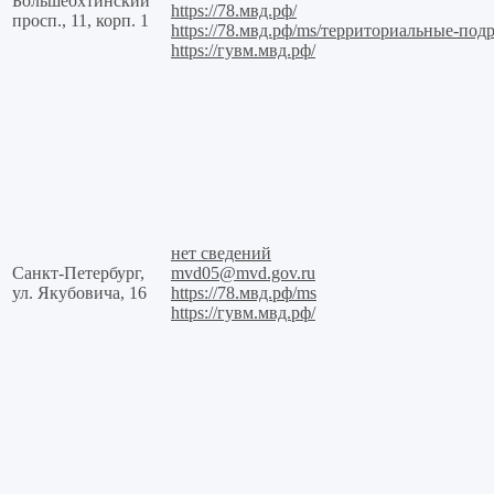
Большеохтинский
https://78.мвд.рф/
просп., 11, корп. 1
https://78.мвд.рф/ms/территориальные-по
https://гувм.мвд.рф/
нет сведений
Санкт-Петербург,
mvd05@mvd.gov.ru
ул. Якубовича, 16
https://78.мвд.рф/ms
https://гувм.мвд.рф/