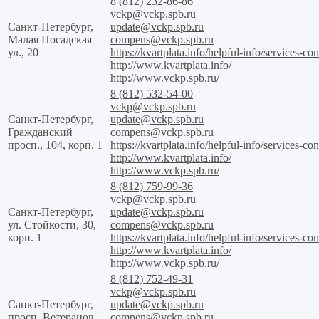
8 (812) 232-86-86
vckp@vckp.spb.ru
Санкт-Петербург,
update@vckp.spb.ru
Малая Посадская
compens@vckp.spb.ru
ул., 20
https://kvartplata.info/helpful-info/services-con
http://www.kvartplata.info/
http://www.vckp.spb.ru/
8 (812) 532-54-00
vckp@vckp.spb.ru
Санкт-Петербург,
update@vckp.spb.ru
Гражданский
compens@vckp.spb.ru
просп., 104, корп. 1
https://kvartplata.info/helpful-info/services-con
http://www.kvartplata.info/
http://www.vckp.spb.ru/
8 (812) 759-99-36
vckp@vckp.spb.ru
Санкт-Петербург,
update@vckp.spb.ru
ул. Стойкости, 30,
compens@vckp.spb.ru
корп. 1
https://kvartplata.info/helpful-info/services-con
http://www.kvartplata.info/
http://www.vckp.spb.ru/
8 (812) 752-49-31
vckp@vckp.spb.ru
Санкт-Петербург,
update@vckp.spb.ru
просп. Ветеранов,
compens@vckp.spb.ru