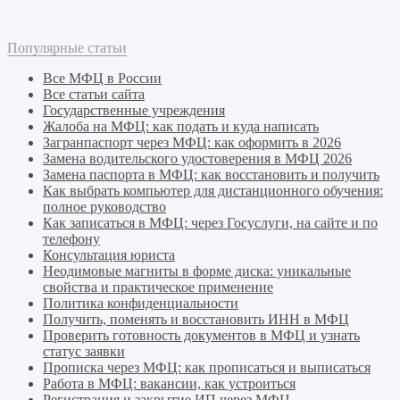
Популярные статьи
Все МФЦ в России
Все статьи сайта
Государственные учреждения
Жалоба на МФЦ: как подать и куда написать
Загранпаспорт через МФЦ: как оформить в 2026
Замена водительского удостоверения в МФЦ 2026
Замена паспорта в МФЦ: как восстановить и получить
Как выбрать компьютер для дистанционного обучения:
полное руководство
Как записаться в МФЦ: через Госуслуги, на сайте и по
телефону
Консультация юриста
Неодимовые магниты в форме диска: уникальные
свойства и практическое применение
Политика конфиденциальности
Получить, поменять и восстановить ИНН в МФЦ
Проверить готовность документов в МФЦ и узнать
статус заявки
Прописка через МФЦ: как прописаться и выписаться
Работа в МФЦ: вакансии, как устроиться
Регистрация и закрытие ИП через МФЦ