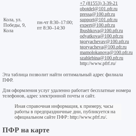
+7 (81553) 3-39-21
obotdel@101.pfr.ru
pressa@100.pfr.ru
Кола, ул.
support@101.pfr.ru
пн-чт 8:30–17:00;
Победы, 9,
expert@100.pfr.ru
пт 8:30–14:30
Кола
lbushkova@100.pfr.ru
odyatkova@100.pfr.ru
tgoryachevav@100.pfr.ru
tgoryacheva@100.pfr.ru
mamolokanova@100.pfr.ru
szahlebina@100.pfr.ru
http://www.pfrf.ru/
Эта таблица позволит найти оптимальный адрес филиала
ПФР.
Для оформления услуг удаленно работает бесплатные номера
телефонов, адрес электронной почты и сайт.
Иная справочная информация, к примеру, часы
работы в предпраздничные дни, публикуется на
официальном сайте ПФР:
http://www.pfrf.ru/
.
ПФР на карте