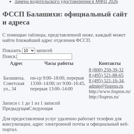
Замена водительского удостоверения в МФЦ 2026
ФССП Балашихи: официальный сайт
и адреса
С помощью таблицы, представленной ниже, каждый может
найти ближайший адрес отделения ФССП.
Показать
записей
Поиск:
Адрес
Часы работы
Контакты
8 (800) 250-39-32
8 (495) 521-88-65
Балашиха,
пн-ср 9:00–18:00, перерыв
8 (495) 521-16-34,
Советская
13:00–14:00; пт 9:00–16:45,
admin@fssprus.ru
ул., 34
перерыв 13:00–14:00
http://www.fssprus.ru/
http://fssprus.ru/
Записи с 1 до 1 из 1 записей
Предыдущая
Следующая
Для предоставления услуг удаленно работает телефон для
консультации, адрес электронной почты и официальный веб-
портал.