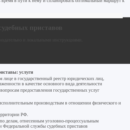
ь время в пути к нему и спланировать оптимальный маршрут к
 судебных приставов
нодательно и локальными инструкциями.
иставы: услуги
м лице в государственный реестр юридических лиц,
женности в качестве основного вида деятельности
 вопросам предоставления государственных услуг
исполнительным производствам в отношении физического и
ерритории РФ.
 по делам, отнесенным уголовно‑процессуальным
ти Федеральной службы судебных приставов