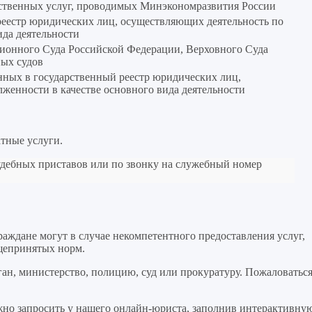
рственных услуг, проводимых Минэкономразвития России
реестр юридических лиц, осуществляющих деятельность по
ида деятельности
ционного Суда Российской Федерации, Верховного Суда
ых судов
нных в государственный реестр юридических лиц,
женности в качестве основного вида деятельности
атные услуги.
судебных приставов или по звонку на служебный номер
аждане могут в случае некомпетентного предоставления услуг,
бщепринятых норм.
ан, министерство, полицию, суд или прокуратуру. Пожаловатьс
жно запросить у нашего онлайн-юриста, заполнив интерактивну