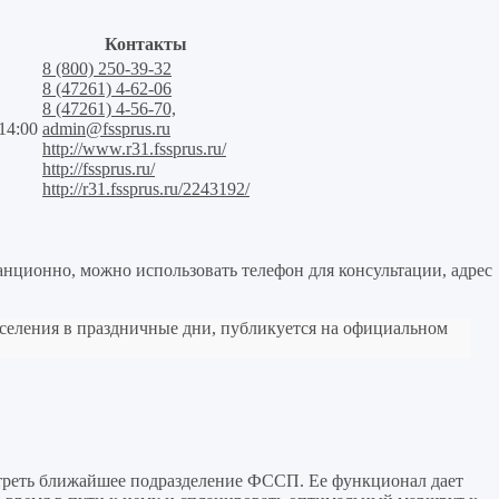
Контакты
8 (800) 250-39-32
8 (47261) 4-62-06
8 (47261) 4-56-70,
14:00
admin@fssprus.ru
http://www.r31.fssprus.ru/
http://fssprus.ru/
http://r31.fssprus.ru/2243192/
анционно, можно использовать телефон для консультации, адрес
аселения в праздничные дни, публикуется на официальном
треть ближайшее подразделение ФССП. Ее функционал дает