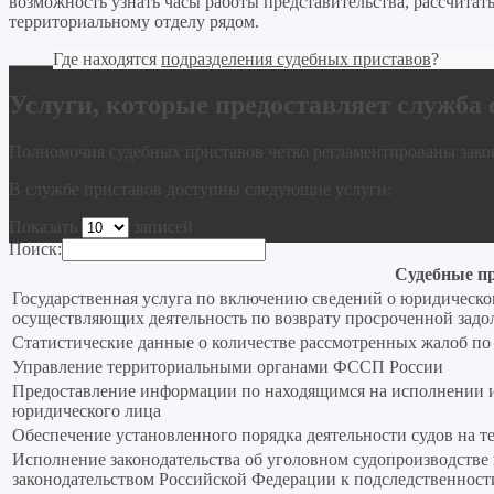
возможность узнать часы работы представительства, рассчитат
территориальному отделу рядом.
Где находятся
подразделения судебных приставов
?
Услуги, которые предоставляет служба
Полномочия судебных приставов четко регламентированы зако
В службе приставов доступны следующие услуги:
Показать
записей
Поиск:
Судебные пр
Государственная услуга по включению сведений о юридическо
осуществляющих деятельность по возврату просроченной задол
Статистические данные о количестве рассмотренных жалоб по
Управление территориальными органами ФССП России
Предоставление информации по находящимся на исполнении 
юридического лица
Обеспечение установленного порядка деятельности судов на т
Исполнение законодательства об уголовном судопроизводстве
законодательством Российской Федерации к подследственнос