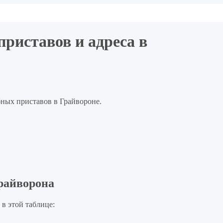
риставов и адреса в
бных приставов в Грайвороне.
райворона
в этой таблице: