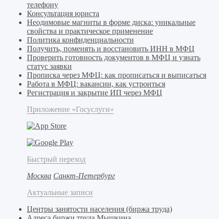
телефону
Консультация юриста
Неодимовые магниты в форме диска: уникальные
свойства и практическое применение
Политика конфиденциальности
Получить, поменять и восстановить ИНН в МФЦ
Проверить готовность документов в МФЦ и узнать
статус заявки
Прописка через МФЦ: как прописаться и выписаться
Работа в МФЦ: вакансии, как устроиться
Регистрация и закрытие ИП через МФЦ
Приложение «Госуслуги»
Быстрый переход
Москва
Санкт-Петербург
Актуальные записи
Центры занятости населения (биржа труда)
Адреса биржи труда Мышкина