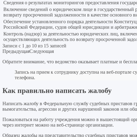
Сведения о результатах мониторингов предоставления госуда
Включение сведений о юридическом лице в государственный 
возврату просроченной задолженности в качестве основного в
Обеспечение установленного порядка деятельности Конститу
Российской Федерации, судов общей юрисдикции и арбитражн
Контроль (надзор) за деятельностью юридических лиц, включе
осуществляющих деятельность по возврату просроченной задол
Записи с 1 до 10 из 15 записей
Предыдущая
Следующая
Обратите внимание, что ведомство оказывает платные и беспл
Запись на прием к сотруднику доступна на веб-портале 
телефона.
Как правильно написать жалобу
Написать жалобу в Федеральную службу судебных приставов гр
вымогательства, агрессии и других нарушений законов или о
Пожаловаться на работу учреждения можно в вышестоящий орг
через интернет можно на веб-странице организации.
Образец жалобы на представительство судебных приставов мо