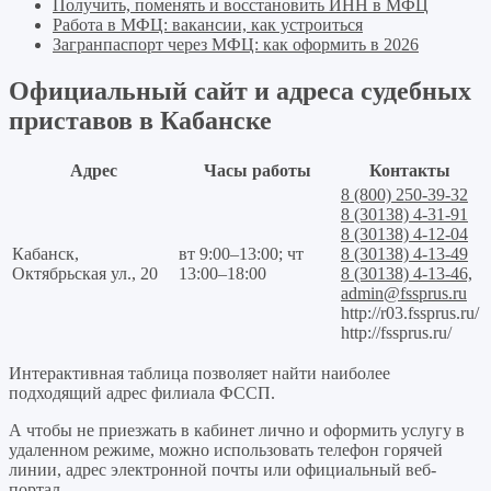
Получить, поменять и восстановить ИНН в МФЦ
Работа в МФЦ: вакансии, как устроиться
Загранпаспорт через МФЦ: как оформить в 2026
Официальный сайт и адреса судебных
приставов в Кабанске
Адрес
Часы работы
Контакты
8 (800) 250-39-32
8 (30138) 4-31-91
8 (30138) 4-12-04
Кабанск,
вт 9:00–13:00; чт
8 (30138) 4-13-49
Октябрьская ул., 20
13:00–18:00
8 (30138) 4-13-46,
admin@fssprus.ru
http://r03.fssprus.ru/
http://fssprus.ru/
Интерактивная таблица позволяет найти наиболее
подходящий адрес филиала ФССП.
А чтобы не приезжать в кабинет лично и оформить услугу в
удаленном режиме, можно использовать телефон горячей
линии, адрес электронной почты или официальный веб-
портал.