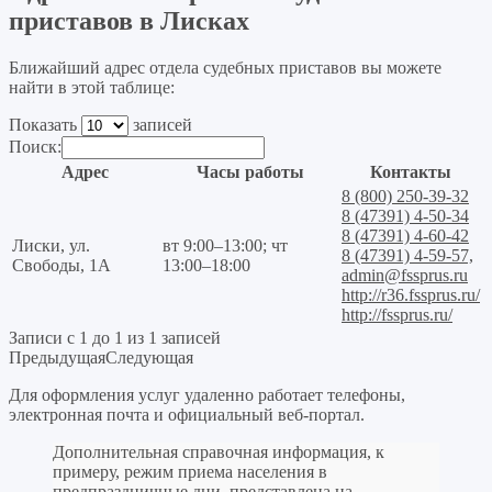
приставов в Лисках
Ближайший адрес отдела судебных приставов вы можете
найти в этой таблице:
Показать
записей
Поиск:
Адрес
Часы работы
Контакты
8 (800) 250-39-32
8 (47391) 4-50-34
8 (47391) 4-60-42
Лиски, ул.
вт 9:00–13:00; чт
8 (47391) 4-59-57,
Свободы, 1А
13:00–18:00
admin@fssprus.ru
http://r36.fssprus.ru/
http://fssprus.ru/
Записи с 1 до 1 из 1 записей
Предыдущая
Следующая
Для оформления услуг удаленно работает телефоны,
электронная почта и официальный веб-портал.
Дополнительная справочная информация, к
примеру, режим приема населения в
предпраздничные дни, представлена на