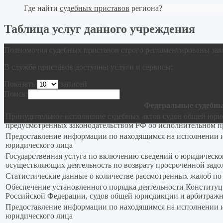
Где найти
судебных приставов
региона?
Таблица услуг данного учреждения
Полномочия судебных приставов строго регламентированы за
В службе приставов доступны услуги и сервисы:
Показать
записей
Поиск:
Федеральные судебны
Принудительное исполнение судебных актов судов общей юрис
предусмотренных законодательством РФ об исполнительном п
Предоставление информации по находящимся на исполнении 
юридического лица
Государственная услуга по включению сведений о юридическо
осуществляющих деятельность по возврату просроченной задол
Статистические данные о количестве рассмотренных жалоб по
Обеспечение установленного порядка деятельности Конститу
Российской Федерации, судов общей юрисдикции и арбитражн
Предоставление информации по находящимся на исполнении 
юридического лица