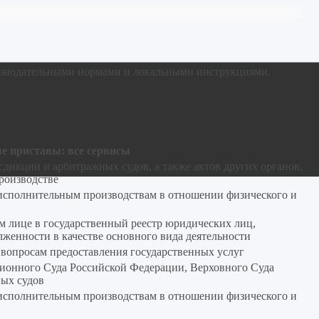
конодательными нормами и локальными инструкциями.
е приставы: все сервисы
дикции и арбитражных судов, а также актов других органов,
роизводстве
исполнительным производствам в отношении физического и
м лице в государственный реестр юридических лиц,
женности в качестве основного вида деятельности
 вопросам предоставления государственных услуг
ционного Суда Российской Федерации, Верховного Суда
ых судов
исполнительным производствам в отношении физического и