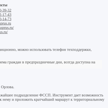
акты
0-39-32
2-17-43
0-14-73
prus.ru
ssprus.ru/
us.ru/
анционно, можно использовать телефон техподдержки,
ема граждан в предпраздничные дни, всегда доступна на
е Орлова.
ижайшее подразделение ФССП. Инструмент дает возможность
ие к нему и проложить кратчайший маршрут к территориальному