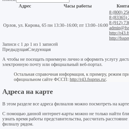
Адрес
Часы работы
Конт
8 (800) 25
8 (83365) 
8 (912) 73
Орлов, ул. Кирова, 65
пн 13:30–16:00; пт 13:00–16:00
admin@fss
http://r43.f
http://fsspr
Записи с 1 до 1 из 1 записей
Предыдущая
Следующая
А чтобы не посещать приемную лично и оформить услугу дист
электронную почту или официальный веб-портал.
Остальная справочная информация, к примеру, режим при
официальном сайте ФССП:
http://r43.fssprus.ru/
.
Адреса на карте
В этом разделе все адреса филиалов можно посмотреть на карт
С помощью данной интернет-карты можно не только найти бл
узнать время работы представительства, рассчитать расстоян
филиалу рядом.