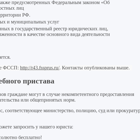
 также предусмотренных Федеральным законом «Об
ностных лиц
ерритории РФ.
ых и муниципальных услуг
нных в государственный реестр юридических лиц,
женности в качестве основного вида деятельности
ется.
але ФССП:
http://r43.fssprus.ru/
. Контакты опубликованы выше.
ебного пристава
ов граждане могут в случае некомпетентного предоставления
дательства или общепринятых норм.
, соответствующее министерство, полицию, суд или прокуратур
жете запросить у нашего юриста:
солютно бесплатно!