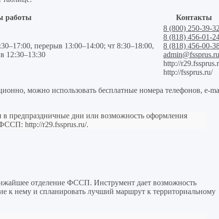
ы работы
Контакты
8 (800) 250-39-3
8 (818) 456-01-2
:30–17:00, перерыв 13:00–14:00; чт 8:30–18:00,
8 (818) 456-00-38
ыв 12:30–13:30
admin@fssprus.r
http://r29.fssprus.
http://fssprus.ru/
ционно, можно использовать бесплатные номера телефонов, e-ma
ы в предпраздничные дни или возможность оформления
е ФССП:
http://r29.fssprus.ru/
.
лижайшее отделение ФССП. Инструмент дает возможность
яние к нему и спланировать лучший маршрут к территориальному