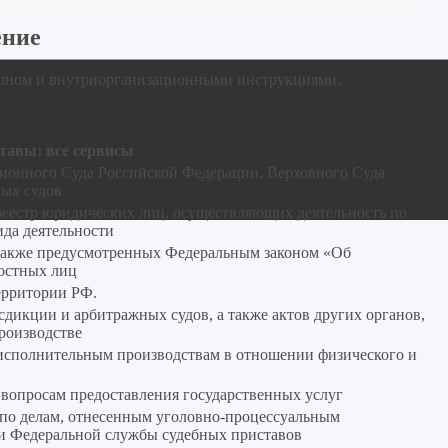
ение
коном и внутриорганизационными инструкциями.
тавы: все сервисы
ционного Суда Российской Федерации, Верховного Суда
ых судов
реестр юридических лиц, осуществляющих деятельность по
ида деятельности
 также предусмотренных Федеральным законом «Об
ностных лиц
ерритории РФ.
дикции и арбитражных судов, а также актов других органов,
роизводстве
исполнительным производствам в отношении физического и
 вопросам предоставления государственных услуг
 по делам, отнесенным уголовно‑процессуальным
ти Федеральной службы судебных приставов