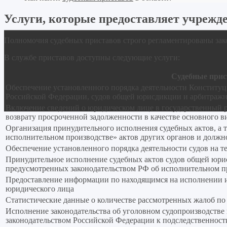
Услуги, которые предоставляет учрежд
Полномочия судебных приставов строго регламентированы за
В службе приставов доступны следующие услуги:
Судебные прис
Обеспечение установленного порядка деятельности Конститу
Российской Федерации, судов общей юрисдикции и арбитражн
Включение сведений о юридическом лице в государственный 
возврату просроченной задолженности в качестве основного в
Организация принудительного исполнения судебных актов, а
исполнительном производстве» актов других органов и долж
Обеспечение установленного порядка деятельности судов на т
Принудительное исполнение судебных актов судов общей юрис
предусмотренных законодательством РФ об исполнительном п
Предоставление информации по находящимся на исполнении 
юридического лица
Статистические данные о количестве рассмотренных жалоб по
Исполнение законодательства об уголовном судопроизводстве
законодательством Российской Федерации к подследственнос