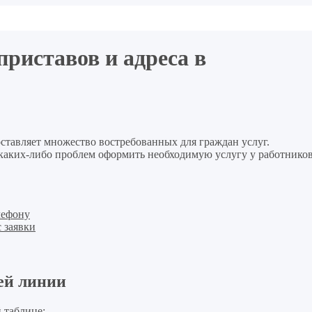
риставов и адреса в
ставляет множество востребованных для граждан услуг.
 каких-либо проблем оформить необходимую услугу у работнико
лефону
 заявки
ей линии
 таблице: