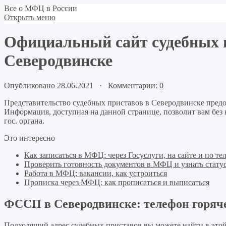
Все о МФЦ в России
Открыть меню
Официальный сайт судебных п
Северодвинске
Опубликовано 28.06.2021 · Комментарии:
0
Представительство судебных приставов в Северодвинске предо
Информация, доступная на данной странице, позволит вам без
гос. органа.
Это интересно
Как записаться в МФЦ: через Госуслуги, на сайте и по те
Проверить готовность документов в МФЦ и узнать статус
Работа в МФЦ: вакансии, как устроиться
Прописка через МФЦ: как прописаться и выписаться
ФССП в Северодвинске: телефон горяч
Подходящий адрес судебных приставов вы можете найти в этой