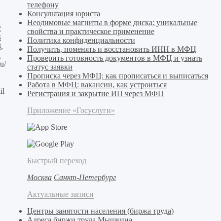
телефону
Консультация юриста
Неодимовые магниты в форме диска: уникальные
2
свойства и практическое применение
4
Политика конфиденциальности
,
Получить, поменять и восстановить ИНН в МФЦ
u
Проверить готовность документов в МФЦ и узнать
ru/
статус заявки
Прописка через МФЦ: как прописаться и выписаться
Работа в МФЦ: вакансии, как устроиться
il
Регистрация и закрытие ИП через МФЦ
Приложение «Госуслуги»
Быстрый переход
Москва
Санкт-Петербург
Актуальные записи
Центры занятости населения (биржа труда)
Адреса биржи труда Мышкина