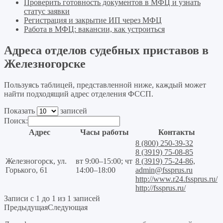
Проверить готовность документов в МФЦ и узнать
статус заявки
Регистрация и закрытие ИП через МФЦ
Работа в МФЦ: вакансии, как устроиться
Адреса отделов судебных приставов в
Железногорске
Пользуясь таблицей, представленной ниже, каждый может
найти подходящий адрес отделения ФССП.
Показать
записей
Поиск:
Адрес
Часы работы
Контакты
8 (800) 250-39-32
8 (3919) 75-08-85
Железногорск, ул.
вт 9:00–15:00; чт
8 (3919) 75-24-86,
Горького, 61
14:00–18:00
admin@fssprus.ru
http://www.r24.fssprus.ru/
http://fssprus.ru/
Записи с 1 до 1 из 1 записей
Предыдущая
Следующая