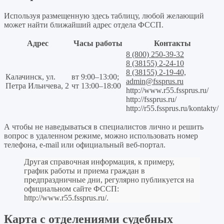
Используя размещенную здесь таблицу, любой желающий
может найти ближайший адрес отдела ФССП.
Адрес
Часы работы
Контакты
8 (800) 250-39-32
8 (38155) 2-24-10
8 (38155) 2-19-40,
Калачинск, ул.
вт 9:00–13:00;
admin@fssprus.ru
Петра Ильичева, 2
чт 13:00–18:00
http://www.r55.fssprus.ru/
http://fssprus.ru/
http://r55.fssprus.ru/kontakty/
А чтобы не наведываться в специалистов лично и решить
вопрос в удаленном режиме, можно использовать номер
телефона, e-mail или официальный веб-портал.
Другая справочная информация, к примеру,
график работы и приема граждан в
предпраздничные дни, регулярно публикуется на
официальном сайте ФССП:
http://www.r55.fssprus.ru/
.
Карта с отделениями судебных