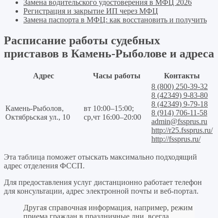
Замена водительского удостоверения в МФЦ 2026
Регистрация и закрытие ИП через МФЦ
Замена паспорта в МФЦ: как восстановить и получить
Расписание работы судебных
приставов в Камень-Рыболове и адреса
Адрес
Часы работы
Контакты
8 (800) 250-39-32
8 (42349) 9-83-80
8 (42349) 9-79-18
Камень-Рыболов,
вт 10:00–15:00;
8 (914) 706-11-58
Октябрьская ул., 10
ср,чт 16:00–20:00
admin@fssprus.ru
http://r25.fssprus.ru/
http://fssprus.ru/
Эта таблица поможет отыскать максимально подходящий
адрес отделения ФССП.
Для предоставления услуг дистанционно работает телефон
для консультации, адрес электронной почты и веб-портал.
Другая справочная информация, например, режим
приема граждан в праздничные дни, всегда