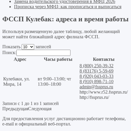
Замена водительского удостоверения в МФЦ 2026
Прописка через МФЦ: как прописаться и выписаться
ФССП Кулебак: адреса и время работы
Используя размещенную далее таблицу, любой желающий
может найти ближайший адрес филиала ФССП.
Показать
записей
Поиск:
Адрес
Часы работы
Контакты
8 (800) 250-39-32
8 (83176) 5-59-69
8 (920) 043-03-33
Кулебаки, ул.
вт 9:00–13:00; чт
8 (910) 898-71-10
Мира, 14
13:00–18:00
admin@fssprus.ru
http://www.r52.fssprus.ru/
http://fssprus.ru/
Записи с 1 до 1 из 1 записей
Предыдущая
Следующая
Для предоставления услуг дистанционно работает телефоны,
e-mail и официальный веб-портал.