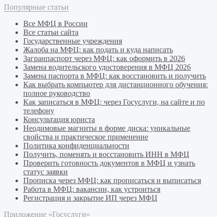
Популярные статьи
Все МФЦ в России
Все статьи сайта
Государственные учреждения
Жалоба на МФЦ: как подать и куда написать
Загранпаспорт через МФЦ: как оформить в 2026
Замена водительского удостоверения в МФЦ 2026
Замена паспорта в МФЦ: как восстановить и получить
Как выбрать компьютер для дистанционного обучения:
полное руководство
Как записаться в МФЦ: через Госуслуги, на сайте и по
телефону
Консультация юриста
Неодимовые магниты в форме диска: уникальные
свойства и практическое применение
Политика конфиденциальности
Получить, поменять и восстановить ИНН в МФЦ
Проверить готовность документов в МФЦ и узнать
статус заявки
Прописка через МФЦ: как прописаться и выписаться
Работа в МФЦ: вакансии, как устроиться
Регистрация и закрытие ИП через МФЦ
Приложение «Госуслуги»