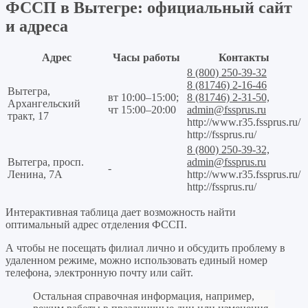
ФССП в Вытегре: официальный сайт
и адреса
Адрес
Часы работы
Контакты
8 (800) 250-39-32
8 (81746) 2-16-46
Вытегра,
вт 10:00–15:00;
8 (81746) 2-31-50,
Архангельский
чт 15:00–20:00
admin@fssprus.ru
тракт, 17
http://www.r35.fssprus.ru/
http://fssprus.ru/
8 (800) 250-39-32,
Вытегра, просп.
admin@fssprus.ru
-
Ленина, 7А
http://www.r35.fssprus.ru/
http://fssprus.ru/
Интерактивная таблица дает возможность найти
оптимальный адрес отделения ФССП.
А чтобы не посещать филиал лично и обсудить проблему в
удаленном режиме, можно использовать единый номер
телефона, электронную почту или сайт.
Остальная справочная информация, например,