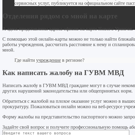
сервисных услуг, публикуется на официальном сайте пас
Отделения рядом со мной на карте
А здесь представлены адреса офисов на карте Нового Уренгоя.
С помощью этой онлайн-карты можно не только найти ближайш
работы учреждения, рассчитать расстояние к нему и спланиро
мной.
Где найти
учреждение
в регионе?
Как написать жалобу на ГУВМ МВД
Написать жалобу в ГУВМ МВД граждане могут в случае некомпе
других нарушений законодательства или общепринятых норм.
Обратиться с жалобой на плохое оказание услуг можно в выше
прокуратуру. Пожаловаться онлайн можно на веб-ресурсе учре
Форму жалобы на представительство паспортного можно запро
Задайте свой вопрос
и получите профессиональную помощь
аб