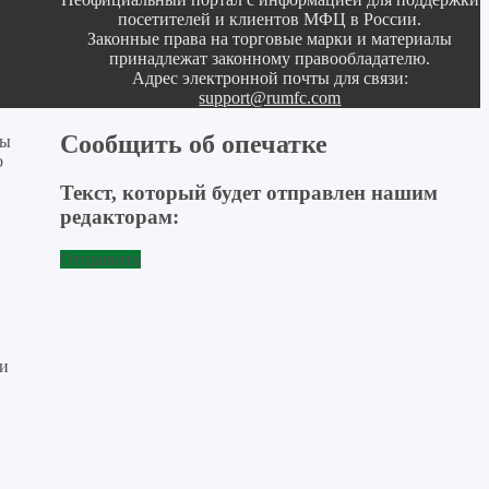
посетителей и клиентов МФЦ в России.
Законные права на торговые марки и материалы
принадлежат законному правообладателю.
Адрес электронной почты для связи:
support@rumfc.com
Сообщить об опечатке
сы
о
Текст, который будет отправлен нашим
редакторам:
Отправить
ли