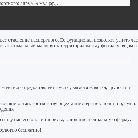
портного:
https://89.мвд.рф/,
.
ее отделение паспортного. Ее функционал позволяет узнать ча
вать оптимальный маршрут к территориальному филиалу рядом с
тентного предоставления услуг, вымогательства, грубости и
стоящий орган, соответствующее министерство, полицию, суд и
ждения.
сить у нашего онлайн-юриста, заполнив специальную форму:
солютно бесплатно!