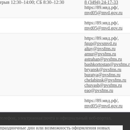
ерыв 12:30–14:00; СБ 8:30–12:30
8 (3494) 24-17-33
https://89.мвд.рф/,
mvd05@mvd.gov.ru
https://89.мвд.рф/,
mvd05@mvd.gov.ru
https://89.мвд.рф/,
fgup@pvsmvd.ru
altay@pvsfms.ru
amur@pvsfms.ru
astrahan@pvsfms.ru
bashkortostan@pvsfms.r
bryansk@pvsfms.ru
buratya@pvsfms.ru
chelabinsk@pvsfms.ru
chuvash@pvsfms.ru
eao@pvsfms.ru
https://89.мвд.рф/,
mvd05@mvd.gov.ru
телефон, электронная почта и официальный веб-портал.
в праздничные дни или возможность оформления новых