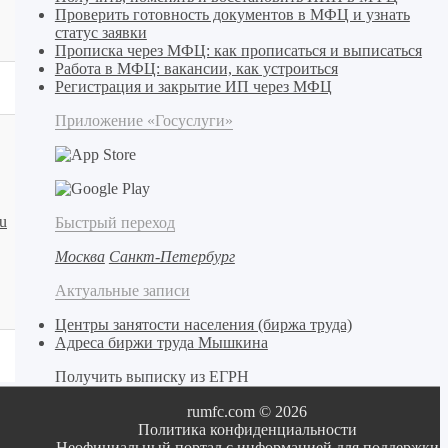
Проверить готовность документов в МФЦ и узнать
статус заявки
Прописка через МФЦ: как прописаться и выписаться
Работа в МФЦ: вакансии, как устроиться
Регистрация и закрытие ИП через МФЦ
Приложение «Госуслуги»
u
Быстрый переход
Москва
Санкт-Петербург
Актуальные записи
Центры занятости населения (биржа труда)
Адреса биржи труда Мышкина
Получить выписку из ЕГРН
rumfc.com © 2026
Политика конфиденциальности
Неофициальный портал с информацией для поддержки