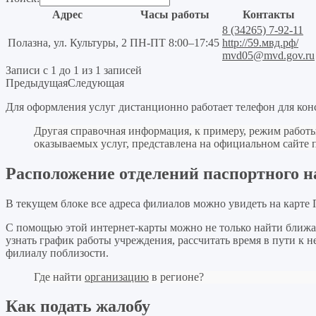
Адрес
Часы работы
Контакты
8 (34265) 7-92-11
Полазна, ул. Культуры, 2
ПН-ПТ 8:00–17:45
http://59.мвд.рф/
mvd05@mvd.gov.ru
Записи с 1 до 1 из 1 записей
Предыдущая
Следующая
Для оформления услуг дистанционно работает телефон для консу
Другая справочная информация, к примеру, режим работ
оказываемых услуг, представлена на официальном сайте 
Расположение отделений паспортного н
В текущем блоке все адреса филиалов можно увидеть на карте
С помощью этой интернет-карты можно не только найти ближа
узнать график работы учреждения, рассчитать время в пути к
филиалу поблизости.
Где найти
организацию
в регионе?
Как подать жалобу