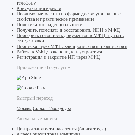
телефону
Консультация юриста
Неодимовые магниты в форме диска: уникальные
свойства и практическое применение
Политика конфиденциальности
Получить, поменять и восстановить ИНН в МФЦ
Проверить готовность документов в МФЦ и узнать
статус заявки
Прописка через МФЦ: как прописаться и выписаться
Работа в МФЦ: вакансии, как устроиться
Регистрация и закрытие ИП через МФЦ
Приложение «Госуслуги»
Быстрый переход
Москва
Санкт-Петербург
Актуальные записи
Центры занятости населения (биржа труда)
Адреса биржи труда Мышкина