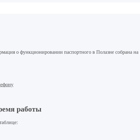
ормация о функционировании паспортного в Полазне собрана на
лефону
время работы
таблице: