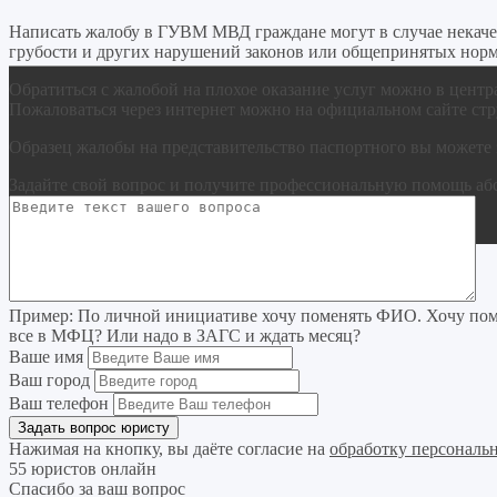
Написать жалобу в ГУВМ МВД граждане могут в случае некаче
грубости и других нарушений законов или общепринятых норм
Обратиться с жалобой на плохое оказание услуг можно в центр
Пожаловаться через интернет можно на официальном сайте стр
Образец жалобы на представительство паспортного вы можете з
Задайте свой вопрос
и получите профессиональную помощь
аб
Пример:
По личной инициативе хочу поменять ФИО. Хочу поме
все в МФЦ? Или надо в ЗАГС и ждать месяц?
Ваше имя
Ваш город
Ваш телефон
Нажимая на кнопку, вы даёте согласие на
обработку персональ
55 юристов онлайн
Спасибо за ваш вопрос