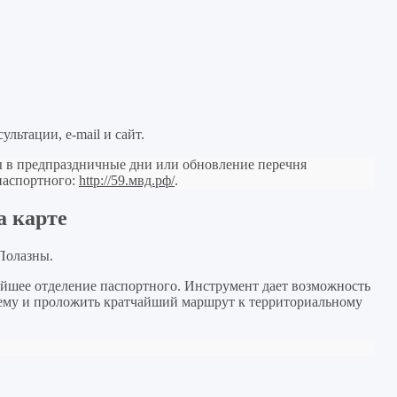
льтации, e-mail и сайт.
ы в предпраздничные дни или обновление перечня
паспортного:
http://59.мвд.рф/
.
а карте
 Полазны.
йшее отделение паспортного. Инструмент дает возможность
 нему и проложить кратчайший маршрут к территориальному