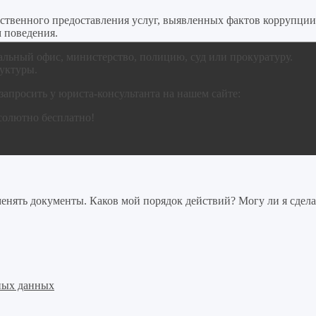
ственного предоставления услуг, выявленных фактов коррупции
 поведения.
альный офис, министерство, полицию, суд или прокуратуру.
уктуры.
апросить у юриста-консультанта на нашем сайте:
солютно бесплатно!
нять документы. Каков мой порядок действий? Могу ли я сдела
ных данных