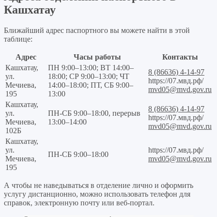
Кашхатау
Ближайший адрес паспортного вы можете найти в этой
таблице:
Адрес
Часы работы
Контакты
Кашхатау,
ПН 9:00–13:00; ВТ 14:00–
8 (86636) 4-14-97
ул.
18:00; СР 9:00–13:00; ЧТ
https://07.мвд.рф/
Мечиева,
14:00–18:00; ПТ, СБ 9:00–
mvd05@mvd.gov.ru
195
13:00
Кашхатау,
8 (86636) 4-14-97
ул.
ПН-СБ 9:00–18:00, перерыв
https://07.мвд.рф/
Мечиева,
13:00–14:00
mvd05@mvd.gov.ru
102Б
Кашхатау,
ул.
https://07.мвд.рф/
ПН-СБ 9:00–18:00
Мечиева,
mvd05@mvd.gov.ru
195
А чтобы не наведываться в отделение лично и оформить
услугу дистанционно, можно использовать телефон для
справок, электронную почту или веб-портал.