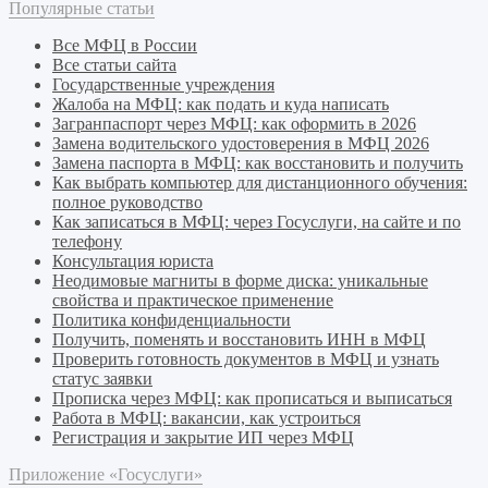
Популярные статьи
Все МФЦ в России
Все статьи сайта
Государственные учреждения
Жалоба на МФЦ: как подать и куда написать
Загранпаспорт через МФЦ: как оформить в 2026
Замена водительского удостоверения в МФЦ 2026
Замена паспорта в МФЦ: как восстановить и получить
Как выбрать компьютер для дистанционного обучения:
полное руководство
Как записаться в МФЦ: через Госуслуги, на сайте и по
телефону
Консультация юриста
Неодимовые магниты в форме диска: уникальные
свойства и практическое применение
Политика конфиденциальности
Получить, поменять и восстановить ИНН в МФЦ
Проверить готовность документов в МФЦ и узнать
статус заявки
Прописка через МФЦ: как прописаться и выписаться
Работа в МФЦ: вакансии, как устроиться
Регистрация и закрытие ИП через МФЦ
Приложение «Госуслуги»