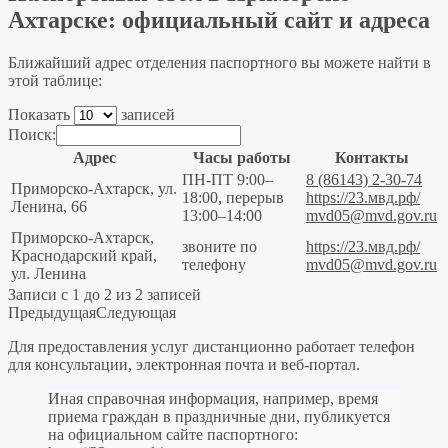
Ахтарске: официальный сайт и адреса
Ближайший адрес отделения паспортного вы можете найти в
этой таблице:
Показать
записей
Поиск:
Адрес
Часы работы
Контакты
ПН-ПТ 9:00–
8 (86143) 2-30-74
Приморско-Ахтарск, ул.
18:00, перерыв
https://23.мвд.рф/
Ленина, 66
13:00–14:00
mvd05@mvd.gov.ru
Приморско-Ахтарск,
звоните по
https://23.мвд.рф/
Краснодарский край,
телефону
mvd05@mvd.gov.ru
ул. Ленина
Записи с 1 до 2 из 2 записей
Предыдущая
Следующая
Для предоставления услуг дистанционно работает телефон
для консультации, электронная почта и веб-портал.
Иная справочная информация, например, время
приема граждан в праздничные дни, публикуется
на официальном сайте паспортного: