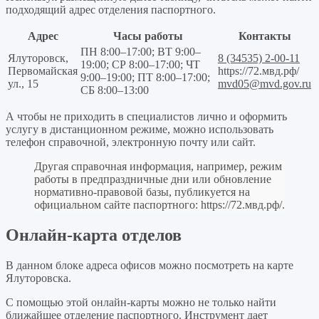
подходящий адрес отделения паспортного.
Адрес
Часы работы
Контакты
ПН 8:00–17:00; ВТ 9:00–
Ялуторовск,
8 (34535) 2-00-11
19:00; СР 8:00–17:00; ЧТ
Первомайская
https://72.мвд.рф/
9:00–19:00; ПТ 8:00–17:00;
ул., 15
mvd05@mvd.gov.ru
СБ 8:00–13:00
А чтобы не приходить в специалистов лично и оформить
услугу в дистанционном режиме, можно использовать
телефон справочной, электронную почту или сайт.
Другая справочная информация, например, режим
работы в предпраздничные дни или обновление
нормативно-правовой базы, публикуется на
официальном сайте паспортного:
https://72.мвд.рф/
.
Онлайн-карта отделов
В данном блоке адреса офисов можно посмотреть на карте
Ялуторовска.
С помощью этой онлайн-карты можно не только найти
ближайшее отделение паспортного. Инструмент дает