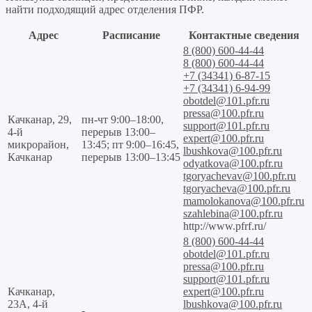
найти подходящий адрес отделения ПФР.
Адрес
Расписание
Контактные сведения
8 (800) 600-44-44
8 (800) 600-44-44
+7 (34341) 6-87-15
+7 (34341) 6-94-99
obotdel@101.pfr.ru
pressa@100.pfr.ru
Качканар, 29,
пн-чт 9:00–18:00,
support@101.pfr.ru
4-й
перерыв 13:00–
expert@100.pfr.ru
микрорайон,
13:45; пт 9:00–16:45,
lbushkova@100.pfr.ru
Качканар
перерыв 13:00–13:45
odyatkova@100.pfr.ru
tgoryachevav@100.pfr.ru
tgoryacheva@100.pfr.ru
mamolokanova@100.pfr.ru
szahlebina@100.pfr.ru
http://www.pfrf.ru/
8 (800) 600-44-44
obotdel@101.pfr.ru
pressa@100.pfr.ru
support@101.pfr.ru
Качканар,
expert@100.pfr.ru
23А, 4-й
lbushkova@100.pfr.ru
-