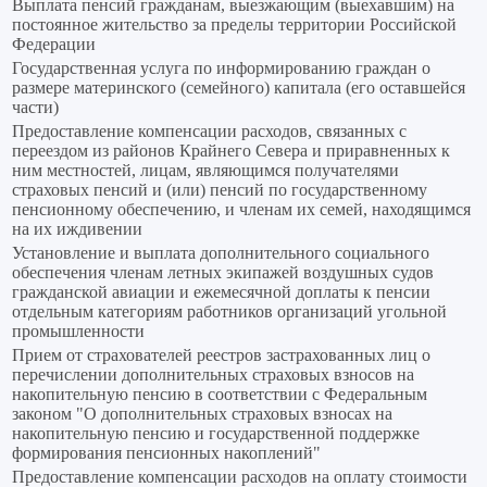
Выплата пенсий гражданам, выезжающим (выехавшим) на
постоянное жительство за пределы территории Российской
Федерации
Государственная услуга по информированию граждан о
размере материнского (семейного) капитала (его оставшейся
части)
Предоставление компенсации расходов, связанных с
переездом из районов Крайнего Севера и приравненных к
ним местностей, лицам, являющимся получателями
страховых пенсий и (или) пенсий по государственному
пенсионному обеспечению, и членам их семей, находящимся
на их иждивении
Установление и выплата дополнительного социального
обеспечения членам летных экипажей воздушных судов
гражданской авиации и ежемесячной доплаты к пенсии
отдельным категориям работников организаций угольной
промышленности
Прием от страхователей реестров застрахованных лиц о
перечислении дополнительных страховых взносов на
накопительную пенсию в соответствии с Федеральным
законом "О дополнительных страховых взносах на
накопительную пенсию и государственной поддержке
формирования пенсионных накоплений"
Предоставление компенсации расходов на оплату стоимости