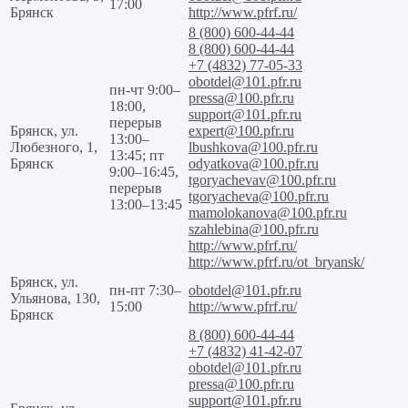
17:00
Брянск
http://www.pfrf.ru/
8 (800) 600-44-44
8 (800) 600-44-44
+7 (4832) 77-05-33
obotdel@101.pfr.ru
пн-чт 9:00–
pressa@100.pfr.ru
18:00,
support@101.pfr.ru
перерыв
Брянск, ул.
expert@100.pfr.ru
13:00–
Любезного, 1,
lbushkova@100.pfr.ru
13:45; пт
Брянск
odyatkova@100.pfr.ru
9:00–16:45,
tgoryachevav@100.pfr.ru
перерыв
tgoryacheva@100.pfr.ru
13:00–13:45
mamolokanova@100.pfr.ru
szahlebina@100.pfr.ru
http://www.pfrf.ru/
http://www.pfrf.ru/ot_bryansk/
Брянск, ул.
пн-пт 7:30–
obotdel@101.pfr.ru
Ульянова, 130,
15:00
http://www.pfrf.ru/
Брянск
8 (800) 600-44-44
+7 (4832) 41-42-07
obotdel@101.pfr.ru
pressa@100.pfr.ru
support@101.pfr.ru