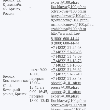
Брянск, ул.
expert@100.pfr.ru
Крахмалёва,
-
lbushkova@100.pfr.ru
45, Брянск,
odyatkova@100.pfr.ru
Россия
tgoryachevav@100.pfr.ru
tgoryacheva@100.pfr.ru
mamolokanova@100.pfr.ru
szahlebina@100.pfr.ru
http://www.pfrf.ru/
8 (800) 600-44-44
8 (800) 600-44-44
+7 (4832) 51-25-63
+7 (4832) 51-20-05
+7 (4832) 51-48-69
+7 (4832) 51-18-73
+7 (4832) 51-18-65
пн-чт 9:00–
+7 (4832) 51-56-62
18:00,
+7 (4832) 51-58-10
Брянск,
перерыв
+7 (4832) 51-33-43
Комсомольская
13:00–
obotdel@101.pfr.ru
ул., 2,
13:45; пт
pressa@100.pfr.ru
Бежицкий
9:00–16:45,
support@101.pfr.ru
район, Брянск
перерыв
expert@100.pfr.ru
13:00–13:45
lbushkova@100.pfr.ru
odyatkova@100.pfr.ru
tgoryachevav@100.pfr.ru