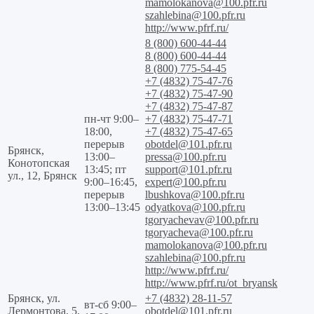
mamolokanova@100.pfr.ru
szahlebina@100.pfr.ru
http://www.pfrf.ru/
8 (800) 600-44-44
8 (800) 600-44-44
8 (800) 775-54-45
+7 (4832) 75-47-76
+7 (4832) 75-47-90
+7 (4832) 75-47-87
пн-чт 9:00–
+7 (4832) 75-47-71
18:00,
+7 (4832) 75-47-65
перерыв
obotdel@101.pfr.ru
Брянск,
13:00–
pressa@100.pfr.ru
Конотопская
13:45; пт
support@101.pfr.ru
ул., 12, Брянск
9:00–16:45,
expert@100.pfr.ru
перерыв
lbushkova@100.pfr.ru
13:00–13:45
odyatkova@100.pfr.ru
tgoryachevav@100.pfr.ru
tgoryacheva@100.pfr.ru
mamolokanova@100.pfr.ru
szahlebina@100.pfr.ru
http://www.pfrf.ru/
http://www.pfrf.ru/ot_bryansk
Брянск, ул.
+7 (4832) 28-11-57
вт-сб 9:00–
Лермонтова, 5,
obotdel@101.pfr.ru