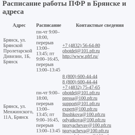
Расписание работы ПФР в Брянске и
адреса
Адрес
Расписание
Контактные сведения
пн-чт 9:00–
18:00,
Брянск, ул.
перерыв
Брянской
+7 (4832) 56-64-80
13:00–
Пролетарской
obotdel@101.pfr.ru
13:45; пт
Дивизии, 1Б,
http://www.pfrf.ru/
9:00–16:45,
Брянск
перерыв
13:00–13:45
8 (800) 600-44-44
8 (800) 600-44-44
+7 (4832) 75-47-65
пн-чт 9:00–
obotdel@101.pfr.ru
18:00,
pressa@100.pfr.ru
перерыв
support@101.pfr.ru
Брянск, ул.
13:00–
expert@100.pfr.ru
Менжинского,
13:45; пт
lbushkova@100.pfr.ru
11А, Брянск
9:00–16:45,
odyatkova@100.pfr.ru
перерыв
tgoryachevav@100.pfr.ru
13:00–13:45
tgoryacheva@100.pfr.ru