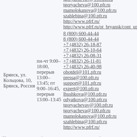
tgoryacheva@100.pfr.ru
mamolokanova@100.pfr.ru
szahlebina@100.pfr.ru
http://www.pfrf.ru/
http://www.pfrf.ru/ot_bryansk/cont_u
8 (800) 600-44-44
8 (800) 600-44-44
+7 (4832) 26-18-87
+7 (4832) 26-10-64
+7 (4832) 26-08-31
пн-чт 9:00–
+7 (4832) 26-11-81
18:00,
+7 (4832) 26-40-98
перерыв
obotdel@101.pfr.ru
Брянск, ул.
13:00–
pressa@100.pfr.ru
Кольцова, 10,
13:45; пт
support@101.pfr.ru
Брянск, Россия
9:00–16:45,
expert@100.pfr.ru
перерыв
lbushkova@100.pfr.ru
13:00–13:45
odyatkova@100.pfr.ru
tgoryachevav@100.pfr.ru
tgoryacheva@100.pfr.ru
mamolokanova@100.pfr.ru
szahlebina@100.pfr.ru
http://www.pfrf.ru/