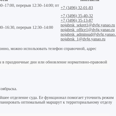
30–17:00, перерыв 12:30–14:00; пт
+7 (3496) 32-01-83
+7 (3496) 35-40-32
+7 (3496) 35-13-87
nojabrsk_sekret1@dvfg.yanao.ru
:30–16:30, перерыв 12:30–14:00
nojabrsk_office1@dvfg.yanao.ru
nojabrsk_adminsud@dvfg.yanao.
nojabrsk_1@dvfg.yanao.ru
онно, можно использовать телефон справочной, адрес
ы в праздничные дни или обновление нормативно-правовой
оябрьска.
йшее отделение суда. Ее функционал помогает уточнить режим
 спланировать оптимальный маршрут к территориальному отделу