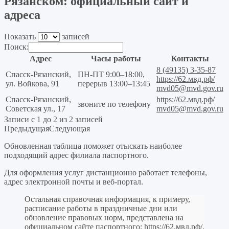
Рязанском: официальный сайт и
адреса
Показать
записей
Поиск:
Адрес
Часы работы
Контакты
8 (49135) 3-35-87
Спасск-Рязанский,
ПН-ПТ 9:00–18:00,
https://62.мвд.рф/
ул. Войкова, 91
перерыв 13:00–13:45
mvd05@mvd.gov.ru
Спасск-Рязанский,
https://62.мвд.рф/
звоните по телефону
Советская ул., 17
mvd05@mvd.gov.ru
Записи с 1 до 2 из 2 записей
Предыдущая
Следующая
Обновленная таблица поможет отыскать наиболее
подходящий адрес филиала паспортного.
Для оформления услуг дистанционно работает телефоны,
адрес электронной почты и веб-портал.
Остальная справочная информация, к примеру,
расписание работы в праздничные дни или
обновление правовых норм, представлена на
официальном сайте паспортного:
https://62.мвд.рф/
.