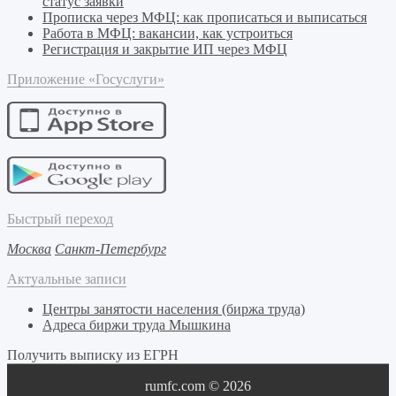
статус заявки
Прописка через МФЦ: как прописаться и выписаться
Работа в МФЦ: вакансии, как устроиться
Регистрация и закрытие ИП через МФЦ
Приложение «Госуслуги»
Быстрый переход
Москва
Санкт-Петербург
Актуальные записи
Центры занятости населения (биржа труда)
Адреса биржи труда Мышкина
Получить выписку из ЕГРН
rumfc.com © 2026