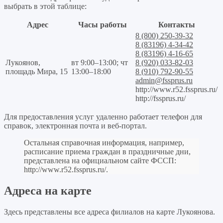
выбрать в этой таблице:
Адрес
Часы работы
Контакты
8 (800) 250-39-32
8 (83196) 4-34-42
8 (83196) 4-16-65
Лукоянов,
вт 9:00–13:00; чт
8 (920) 033-82-03
площадь Мира, 15
13:00–18:00
8 (910) 792-90-55
admin@fssprus.ru
http://www.r52.fssprus.ru/
http://fssprus.ru/
Для предоставления услуг удаленно работает телефон для
справок, электронная почта и веб-портал.
Остальная справочная информация, например,
расписание приема граждан в праздничные дни,
представлена на официальном сайте ФССП:
http://www.r52.fssprus.ru/
.
Адреса на карте
Здесь представлены все адреса филиалов на карте Лукоянова.